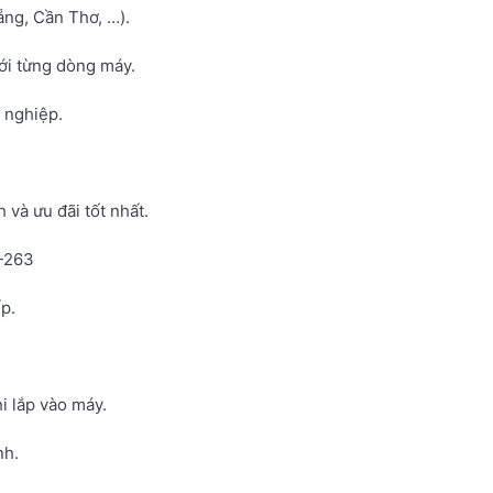
ng, Cần Thơ, …).
với từng dòng máy.
h nghiệp.
và ưu đãi tốt nhất.
N-263
p.
i lắp vào máy.
nh.