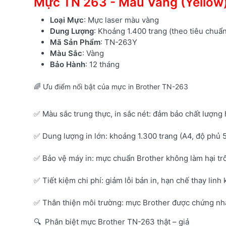
Mực TN 263 - Màu Vàng (Yellow
Loại Mực
: Mực laser màu vàng
Dung Lượng
: Khoảng 1.400 trang (theo tiêu chuẩ
Mã Sản Phẩm
: TN-263Y
Màu Sắc
: Vàng
Bảo Hành
: 12 tháng
🌈 Ưu điểm nổi bật của mực in Brother TN-263
✅ Màu sắc trung thực, in sắc nét: đảm bảo chất lượng 
✅ Dung lượng in lớn: khoảng 1.300 trang (A4, độ phủ 
✅ Bảo vệ máy in: mực chuẩn Brother không làm hại tr
✅ Tiết kiệm chi phí: giảm lỗi bản in, hạn chế thay linh 
✅ Thân thiện môi trường: mực Brother được chứng nhận
🔍 Phân biệt mực Brother TN-263 thật – giả