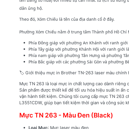
tên bằng số nữa) với nhiều sự cân nhắc từ lịch sử vùng 
dân ủng hộ.
Theo đó, Xóm Chiếu là tên của địa danh cổ ở đây.
Phường Xóm Chiếu nằm ở trung tâm Thành phố Hồ Chí Minh
Phía Đông giáp với phường An Khánh với ranh giới 
Phía Tây giáp với phường Khánh Hội với ranh giới
Phía nam giáp với phường Tân Hưng và phường Tân 
Phía Bắc giáp với các phường Sài Gòn và phường B
🏷️ Giới thiệu mực in Brother TN-263 laser màu chính
Mực TN 263 là loại mực in chất lượng cao dành riêng
Sản phẩm được thiết kế để tối ưu hóa hiệu suất in ấn c
vận hành tiết kiệm. Chúng tôi cung cấp mực TN 263 c
L3551CDW, giúp bạn tiết kiệm thời gian và công sức kh
Mực TN 263 - Màu Đen (Black)
Loại Mực
: Mực laser màu đen