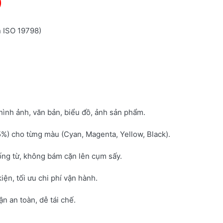
)
n ISO 19798)
hình ảnh, văn bản, biểu đồ, ảnh sản phẩm.
5%) cho từng màu (Cyan, Magenta, Yellow, Black).
ống từ, không bám cặn lên cụm sấy.
kiện, tối ưu chi phí vận hành.
 an toàn, dễ tái chế.