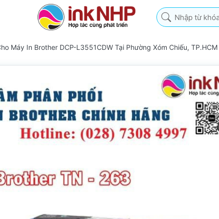
Nhập từ khóa tìm k
Cho Máy In Brother DCP-L3551CDW Tại Phường Xóm Chiếu, TP.HCM