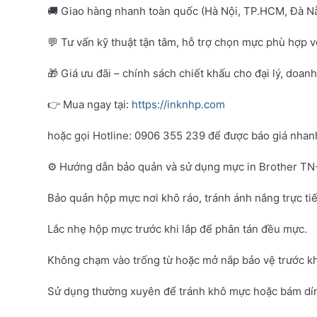
🚚 Giao hàng nhanh toàn quốc (Hà Nội, TP.HCM, Đà Nẵ
💬 Tư vấn kỹ thuật tận tâm, hỗ trợ chọn mực phù hợp 
🎁 Giá ưu đãi – chính sách chiết khấu cho đại lý, doan
👉 Mua ngay tại:
https://inknhp.com
hoặc gọi Hotline: 0906 355 239 để được báo giá nhanh 
⚙️ Hướng dẫn bảo quản và sử dụng mực in Brother T
Bảo quản hộp mực nơi khô ráo, tránh ánh nắng trực tiế
Lắc nhẹ hộp mực trước khi lắp để phân tán đều mực.
Không chạm vào trống từ hoặc mở nắp bảo vệ trước kh
Sử dụng thường xuyên để tránh khô mực hoặc bám dí