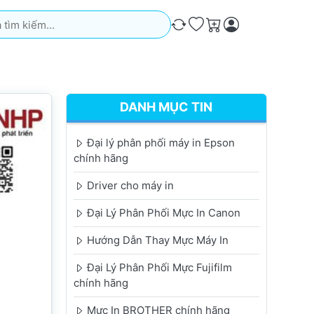
iếm. Kết quả sẽ tự động xuất hiện khi bạn nhập. Nhấn phím Ente
So sánh
Ưa thích
Giỏ hàng
DANH MỤC TIN
Đại lý phân phối máy in Epson
chính hãng
Driver cho máy in
Đại Lý Phân Phối Mực In Canon
Hướng Dẫn Thay Mực Máy In
Đại Lý Phân Phối Mực Fujifilm
chính hãng
Mực In BROTHER chính hãng