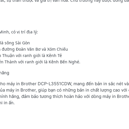
đất, sự thân thuộc và giá trị văn hóa. Chủ trương này được đông đ
, có vị trí địa lý:
là sông Sài Gòn
 là đường Đoàn Văn Bơ và Xóm Chiếu
Thuận với ranh giới là Kênh Tẻ
ến Thành với ranh giới là Kênh Bến Nghé.
 hãng
 cho máy in Brother DCP-L3551CDW, mang đến bản in sắc nét và 
ủa máy in Brother, giúp bạn có những bản in chất lượng cao với 
hính hãng, đảm bảo tương thích hoàn hảo với dòng máy in Brot
i in ấn.