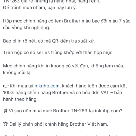
TN-263 giá rẻ nhưng là hàng nhái, hàng refill.
Để tránh mua nhầm, bạn hãy lưu ý:
Hộp mực chính hãng có tem Brother màu bạc đổi màu 7 sắc
cầu vồng khi nghiêng.
Bao bì in rõ nét, có mã QR kiểm tra xuất xứ.
Trên hộp có số series trùng khớp với thân hộp mực.
Mực chính hãng khi in không có vệt đen, không lem màu,
không mùi lạ.
👉 Khi mua tại
inknhp.com
, khách hàng luôn được cam kết
100% hàng chính hãng Brother và có hóa đơn VAT – bảo
hành theo hãng.
🛒 Vì sao nên mua mực Brother TN-263 tại inknhp.com?
🏆 Đại lý phân phối chính hãng Brother Việt Nam.