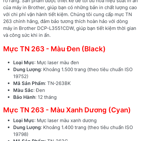
rõ ràng. Sản phẩm được thiết kế để tối ưu hóa hiệu suất in ấn
của máy in Brother, giúp bạn có những bản in chất lượng cao
với chi phí vận hành tiết kiệm. Chúng tôi cung cấp mực TN
263 chính hãng, đảm bảo tương thích hoàn hảo với dòng
máy in Brother DCP-L3551CDW, giúp bạn tiết kiệm thời gian
và công sức khi in ấn.
Mực TN 263 - Màu Đen (Black)
Loại Mực
: Mực laser màu đen
Dung Lượng
: Khoảng 1.500 trang (theo tiêu chuẩn ISO
19752)
Mã Sản Phẩm
: TN-263BK
Màu Sắc
: Đen
Bảo Hành
: 12 tháng
Mực TN 263 - Màu Xanh Dương (Cyan)
Loại Mực
: Mực laser màu xanh dương
Dung Lượng
: Khoảng 1.400 trang (theo tiêu chuẩn ISO
19798)