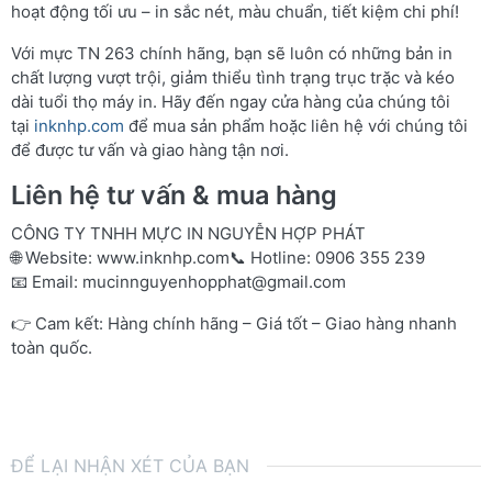
hoạt động tối ưu – in sắc nét, màu chuẩn, tiết kiệm chi phí!
Với mực TN 263 chính hãng, bạn sẽ luôn có những bản in
chất lượng vượt trội, giảm thiểu tình trạng trục trặc và kéo
dài tuổi thọ máy in. Hãy đến ngay cửa hàng của chúng tôi
tại
inknhp.com
để mua sản phẩm hoặc liên hệ với chúng tôi
để được tư vấn và giao hàng tận nơi.
Liên hệ tư vấn & mua hàng
CÔNG TY TNHH MỰC IN NGUYỄN HỢP PHÁT
🌐 Website:
www.inknhp.com
📞 Hotline: 0906 355 239
📧 Email:
mucinnguyenhopphat@gmail.com
👉 Cam kết: Hàng chính hãng – Giá tốt – Giao hàng nhanh
toàn quốc.
ĐỂ LẠI NHẬN XÉT CỦA BẠN