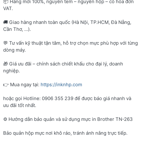
📦 Hàng mới 100%, nguyên tem – nguyên hộp – có hóa đơn
VAT.
🚚 Giao hàng nhanh toàn quốc (Hà Nội, TP.HCM, Đà Nẵng,
Cần Thơ, …).
💬 Tư vấn kỹ thuật tận tâm, hỗ trợ chọn mực phù hợp với từng
dòng máy.
🎁 Giá ưu đãi – chính sách chiết khấu cho đại lý, doanh
nghiệp.
👉 Mua ngay tại:
https://inknhp.com
hoặc gọi Hotline: 0906 355 239 để được báo giá nhanh và
ưu đãi tốt nhất.
⚙️ Hướng dẫn bảo quản và sử dụng mực in Brother TN-263
Bảo quản hộp mực nơi khô ráo, tránh ánh nắng trực tiếp.