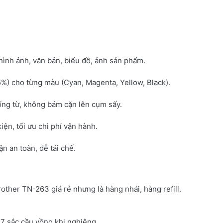
hình ảnh, văn bản, biểu đồ, ảnh sản phẩm.
5%) cho từng màu (Cyan, Magenta, Yellow, Black).
ống từ, không bám cặn lên cụm sấy.
kiện, tối ưu chi phí vận hành.
 an toàn, dễ tái chế.
rother TN-263 giá rẻ nhưng là hàng nhái, hàng refill.
7 sắc cầu vồng khi nghiêng.