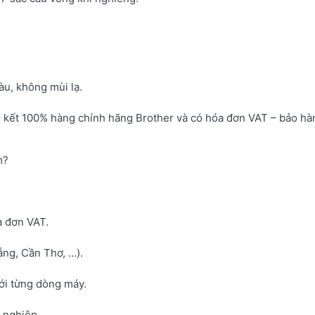
u, không mùi lạ.
 kết 100% hàng chính hãng Brother và có hóa đơn VAT – bảo hà
m?
a đơn VAT.
ng, Cần Thơ, …).
với từng dòng máy.
h nghiệp.