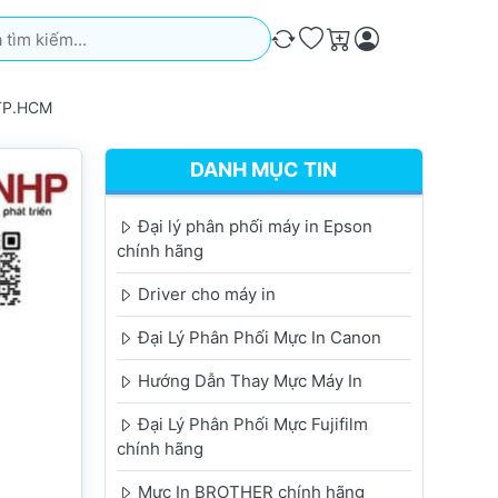
iếm. Kết quả sẽ tự động xuất hiện khi bạn nhập. Nhấn phím Ente
So sánh
Ưa thích
Giỏ hàng
 TP.HCM
DANH MỤC TIN
Đại lý phân phối máy in Epson
chính hãng
Driver cho máy in
Đại Lý Phân Phối Mực In Canon
Hướng Dẫn Thay Mực Máy In
Đại Lý Phân Phối Mực Fujifilm
chính hãng
Mực In BROTHER chính hãng