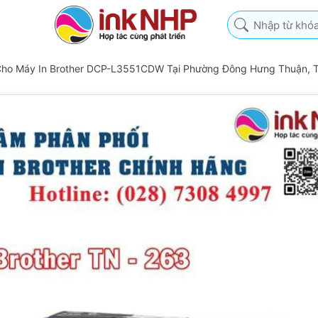
Nhập từ khóa tìm k
Cho Máy In Brother DCP-L3551CDW Tại Phường Đông Hưng Thuận,