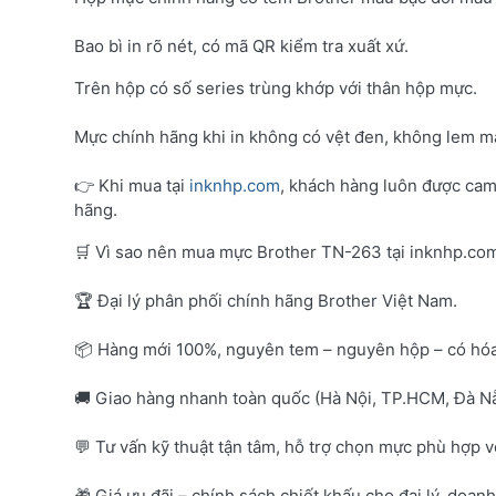
Bao bì in rõ nét, có mã QR kiểm tra xuất xứ.
Trên hộp có số series trùng khớp với thân hộp mực.
Mực chính hãng khi in không có vệt đen, không lem mà
👉 Khi mua tại
inknhp.com
, khách hàng luôn được cam
hãng.
🛒 Vì sao nên mua mực Brother TN-263 tại inknhp.co
🏆 Đại lý phân phối chính hãng Brother Việt Nam.
📦 Hàng mới 100%, nguyên tem – nguyên hộp – có hó
🚚 Giao hàng nhanh toàn quốc (Hà Nội, TP.HCM, Đà Nẵ
💬 Tư vấn kỹ thuật tận tâm, hỗ trợ chọn mực phù hợp 
🎁 Giá ưu đãi – chính sách chiết khấu cho đại lý, doan