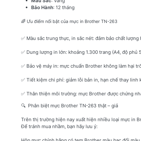
Màu Sắc
: Vàng
Bảo Hành
: 12 tháng
🌈 Ưu điểm nổi bật của mực in Brother TN-263
✅ Màu sắc trung thực, in sắc nét: đảm bảo chất lượng 
✅ Dung lượng in lớn: khoảng 1.300 trang (A4, độ phủ 
✅ Bảo vệ máy in: mực chuẩn Brother không làm hại tr
✅ Tiết kiệm chi phí: giảm lỗi bản in, hạn chế thay linh 
✅ Thân thiện môi trường: mực Brother được chứng nhận
🔍 Phân biệt mực Brother TN-263 thật – giả
Trên thị trường hiện nay xuất hiện nhiều loại mực in B
Để tránh mua nhầm, bạn hãy lưu ý:
Hộp mực chính hãng có tem Brother màu bạc đổi màu 