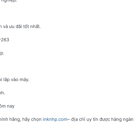
và ưu đãi tốt nhất.
N-263
p.
i lắp vào máy.
nh.
hôm nay
hính hãng, hãy chọn
inknhp.com
– địa chỉ uy tín được hàng ngàn