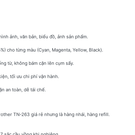
hình ảnh, văn bản, biểu đồ, ảnh sản phẩm.
5%) cho từng màu (Cyan, Magenta, Yellow, Black).
ống từ, không bám cặn lên cụm sấy.
kiện, tối ưu chi phí vận hành.
 an toàn, dễ tái chế.
rother TN-263 giá rẻ nhưng là hàng nhái, hàng refill.
7 sắc cầu vồng khi nghiêng.