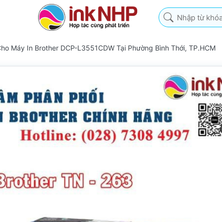
Nhập từ khóa tìm k
Cho Máy In Brother DCP-L3551CDW Tại Phường Bình Thới, TP.HCM