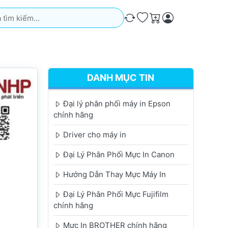
iếm. Kết quả sẽ tự động xuất hiện khi bạn nhập. Nhấn phím Ente
So sánh
Ưa thích
Giỏ hàng
DANH MỤC TIN
Đại lý phân phối máy in Epson
chính hãng
Driver cho máy in
Đại Lý Phân Phối Mực In Canon
Hướng Dẫn Thay Mực Máy In
Đại Lý Phân Phối Mực Fujifilm
chính hãng
Mực In BROTHER chính hãng