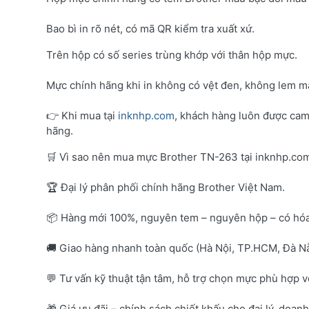
Bao bì in rõ nét, có mã QR kiểm tra xuất xứ.
Trên hộp có số series trùng khớp với thân hộp mực.
Mực chính hãng khi in không có vệt đen, không lem mà
👉 Khi mua tại
inknhp.com
, khách hàng luôn được cam
hãng.
🛒 Vì sao nên mua mực Brother TN-263 tại inknhp.co
🏆 Đại lý phân phối chính hãng Brother Việt Nam.
📦 Hàng mới 100%, nguyên tem – nguyên hộp – có hó
🚚 Giao hàng nhanh toàn quốc (Hà Nội, TP.HCM, Đà Nẵ
💬 Tư vấn kỹ thuật tận tâm, hỗ trợ chọn mực phù hợp 
🎁 Giá ưu đãi – chính sách chiết khấu cho đại lý, doan