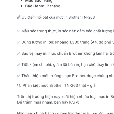
Màu Sắc
: Vàng
Bảo Hành
: 12 tháng
🌈 Ưu điểm nổi bật của mực in Brother TN-263
✅ Màu sắc trung thực, in sắc nét: đảm bảo chất lượng 
✅ Dung lượng in lớn: khoảng 1.300 trang (A4, độ phủ 
✅ Bảo vệ máy in: mực chuẩn Brother không làm hại tr
✅ Tiết kiệm chi phí: giảm lỗi bản in, hạn chế thay linh 
✅ Thân thiện môi trường: mực Brother được chứng nhận
🔍 Phân biệt mực Brother TN-263 thật – giả
Trên thị trường hiện nay xuất hiện nhiều loại mực in B
Để tránh mua nhầm, bạn hãy lưu ý:
Hộp mực chính hãng có tem Brother màu bạc đổi màu 