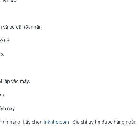
và ưu đãi tốt nhất.
N-263
p.
i lắp vào máy.
nh.
hôm nay
hính hãng, hãy chọn
inknhp.com
– địa chỉ uy tín được hàng ngàn