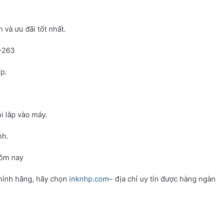
và ưu đãi tốt nhất.
N-263
p.
i lắp vào máy.
nh.
hôm nay
hính hãng, hãy chọn
inknhp.com
– địa chỉ uy tín được hàng ngàn