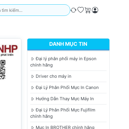
iếm. Kết quả sẽ tự động xuất hiện khi bạn nhập. Nhấn phím Ente
So sánh
Ưa thích
Giỏ hàng
DANH MỤC TIN
Đại lý phân phối máy in Epson
chính hãng
Driver cho máy in
Đại Lý Phân Phối Mực In Canon
Hướng Dẫn Thay Mực Máy In
Đại Lý Phân Phối Mực Fujifilm
chính hãng
Mực In BROTHER chính hãng