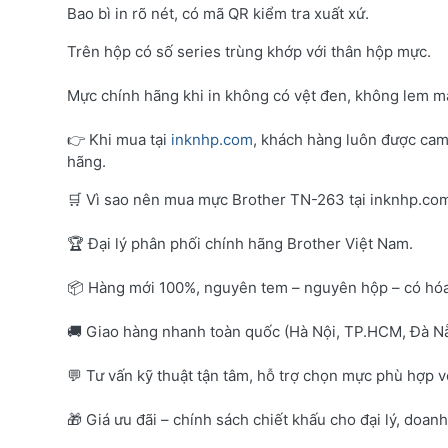
Bao bì in rõ nét, có mã QR kiểm tra xuất xứ.
Trên hộp có số series trùng khớp với thân hộp mực.
Mực chính hãng khi in không có vệt đen, không lem mà
👉 Khi mua tại
inknhp.com
, khách hàng luôn được cam
hãng.
🛒 Vì sao nên mua mực Brother TN-263 tại inknhp.co
🏆 Đại lý phân phối chính hãng Brother Việt Nam.
📦 Hàng mới 100%, nguyên tem – nguyên hộp – có hó
🚚 Giao hàng nhanh toàn quốc (Hà Nội, TP.HCM, Đà Nẵ
💬 Tư vấn kỹ thuật tận tâm, hỗ trợ chọn mực phù hợp 
🎁 Giá ưu đãi – chính sách chiết khấu cho đại lý, doan