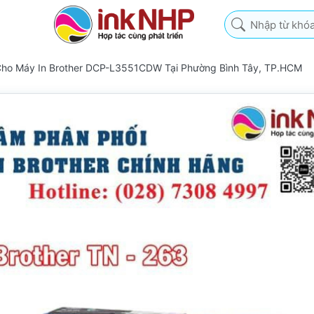
Nhập từ khóa tìm k
Cho Máy In Brother DCP-L3551CDW Tại Phường Bình Tây, TP.HCM