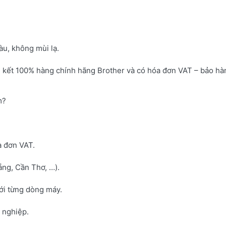
u, không mùi lạ.
 kết 100% hàng chính hãng Brother và có hóa đơn VAT – bảo hà
m?
a đơn VAT.
ng, Cần Thơ, …).
với từng dòng máy.
h nghiệp.