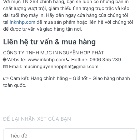
Với mực TN 263 chính hãng, bạn sẽ luôn có những bản in
chất lượng vượt trội, giảm thiểu tình trạng trục trặc và kéo
dài tuổi thọ máy in. Hãy đến ngay cửa hàng của chúng tôi
tại
inknhp.com
để mua sản phẩm hoặc liên hệ với chúng tôi
để được tư vấn và giao hàng tận nơi.
Liên hệ tư vấn & mua hàng
CÔNG TY TNHH MỰC IN NGUYỄN HỢP PHÁT
🌐 Website:
www.inknhp.com
📞 Hotline: 0906 355 239
📧 Email:
mucinnguyenhopphat@gmail.com
👉 Cam kết: Hàng chính hãng – Giá tốt – Giao hàng nhanh
toàn quốc.
ĐỂ LẠI NHẬN XÉT CỦA BẠN