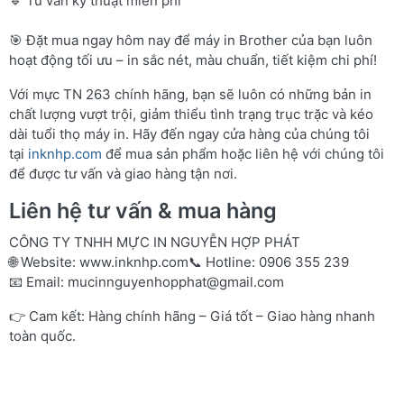
🔹 Tư vấn kỹ thuật miễn phí
🎯 Đặt mua ngay hôm nay để máy in Brother của bạn luôn
hoạt động tối ưu – in sắc nét, màu chuẩn, tiết kiệm chi phí!
Với mực TN 263 chính hãng, bạn sẽ luôn có những bản in
chất lượng vượt trội, giảm thiểu tình trạng trục trặc và kéo
dài tuổi thọ máy in. Hãy đến ngay cửa hàng của chúng tôi
tại
inknhp.com
để mua sản phẩm hoặc liên hệ với chúng tôi
để được tư vấn và giao hàng tận nơi.
Liên hệ tư vấn & mua hàng
CÔNG TY TNHH MỰC IN NGUYỄN HỢP PHÁT
🌐 Website:
www.inknhp.com
📞 Hotline: 0906 355 239
📧 Email:
mucinnguyenhopphat@gmail.com
👉 Cam kết: Hàng chính hãng – Giá tốt – Giao hàng nhanh
toàn quốc.