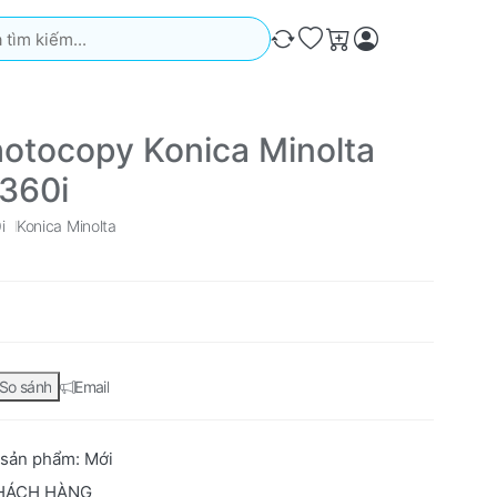
iếm. Kết quả sẽ tự động xuất hiện khi bạn nhập. Nhấn phím Ente
So sánh
Ưa thích
Giỏ hàng
otocopy Konica Minolta
360i
i
Konica Minolta
So sánh
Email
 sản phẩm:
Mới
HÁCH HÀNG