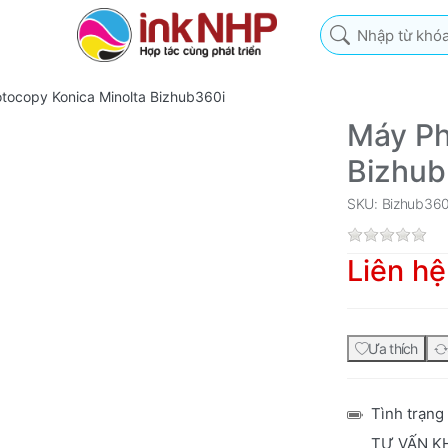
Nhập từ khóa tìm k
tocopy Konica Minolta Bizhub360i
Máy Ph
Bizhub
SKU: Bizhub360
Liên hệ
Ưa thích
Tình trạng
TƯ VẤN K