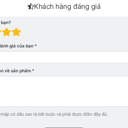
Khách hàng đáng giá
 bạn?
 giá: 1 trên 5 sao. Xấu
nh giá: 2 trên 5 sao.
Đánh giá: 3 trên 5 sao.
Đánh giá: 4 trên 5 sao.
Đánh giá: 5 trên 5 sao. Xu
đánh giá của bạn
bạn về sản phẩm
nhập có dấu sao là bắt buộc và phải được điền đầy đủ.