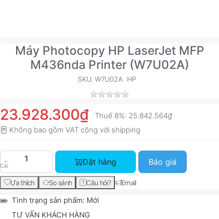
Máy Photocopy HP LaserJet MFP
M436nda Printer (W7U02A)
SKU: W7U02A
HP
23.928.300₫
Thuế 8%:
25.842.564₫
Không bao gồm VAT cộng với
shipping
Máy Photocopy HP LaserJet MFP M436nda Printe
Đặt hàng
Báo giá
Cái
Ưa thích
So sánh
Câu hỏi?
Email
Tình trạng sản phẩm:
Mới
TƯ VẤN KHÁCH HÀNG