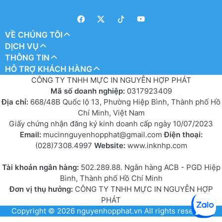
VỀ CHÚNG TÔI
DỊCH VỤ
THÔNG TIN
HỖ TRỢ KHÁCH HÀNG
CÔNG TY TNHH MỰC IN NGUYỄN HỢP PHÁT
Mã số doanh nghiệp:
0317923409
Địa chỉ:
668/48B Quốc lộ 13, Phường Hiệp Bình, Thành phố Hồ
Chí Minh, Việt Nam
Giấy chứng nhận đăng ký kinh doanh cấp ngày 10/07/2023
Email:
mucinnguyenhopphat@gmail.com
Điện thoại:
(028)7308.4997
Website:
www.inknhp.com
Tài khoản ngân hàng:
502.289.88. Ngân hàng ACB - PGD Hiệp
Bình, Thành phố Hồ Chí Minh
Đơn vị thụ hưởng:
CÔNG TY TNHH MỰC IN NGUYỄN HỢP
PHÁT
Copyright © 2026
nguyenhopphat.vn
All rights reserved.