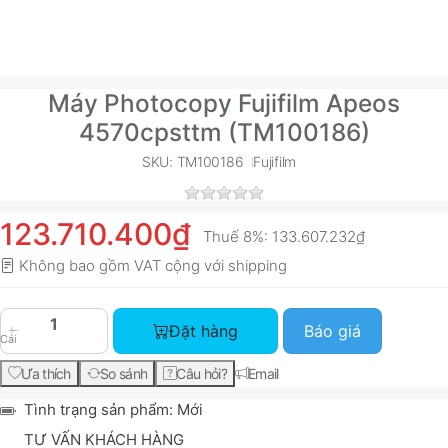
Máy Photocopy Fujifilm Apeos
4570cpsttm (TM100186)
SKU: TM100186
Fujifilm
123.710.400₫
Thuế 8%:
133.607.232₫
Không bao gồm VAT cộng với
shipping
Máy Photocopy Fujifilm Apeos 4570cpsttm (TM10
Đặt hàng
Báo giá
Cái
Ưa thích
So sánh
Câu hỏi?
Email
Tình trạng sản phẩm:
Mới
TƯ VẤN KHÁCH HÀNG