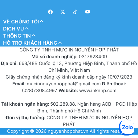
VỀ CHÚNG TÔI
DỊCH VỤ
THÔNG TIN
HỖ TRỢ KHÁCH HÀNG
CÔNG TY TNHH MỰC IN NGUYỄN HỢP PHÁT
Mã số doanh nghiệp:
0317923409
Địa chỉ:
668/48B Quốc lộ 13, Phường Hiệp Bình, Thành phố Hồ
Chí Minh, Việt Nam
Giấy chứng nhận đăng ký kinh doanh cấp ngày 10/07/2023
Email:
mucinnguyenhopphat@gmail.com
Điện thoại:
(028)7308.4997
Website:
www.inknhp.com
Tài khoản ngân hàng:
502.289.88. Ngân hàng ACB - PGD Hiệp
Bình, Thành phố Hồ Chí Minh
Đơn vị thụ hưởng:
CÔNG TY TNHH MỰC IN NGUYỄN HỢP
PHÁT
Copyright © 2026
nguyenhopphat.vn
All rights reserved.