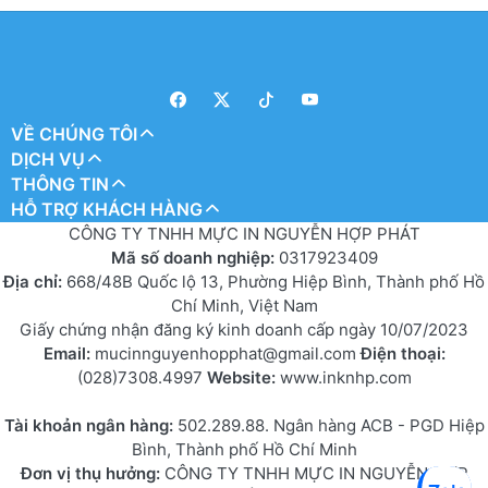
VỀ CHÚNG TÔI
DỊCH VỤ
THÔNG TIN
HỖ TRỢ KHÁCH HÀNG
CÔNG TY TNHH MỰC IN NGUYỄN HỢP PHÁT
Mã số doanh nghiệp:
0317923409
Địa chỉ:
668/48B Quốc lộ 13, Phường Hiệp Bình, Thành phố Hồ
Chí Minh, Việt Nam
Giấy chứng nhận đăng ký kinh doanh cấp ngày 10/07/2023
Email:
mucinnguyenhopphat@gmail.com
Điện thoại:
(028)7308.4997
Website:
www.inknhp.com
Tài khoản ngân hàng:
502.289.88. Ngân hàng ACB - PGD Hiệp
Bình, Thành phố Hồ Chí Minh
Đơn vị thụ hưởng:
CÔNG TY TNHH MỰC IN NGUYỄN HỢP