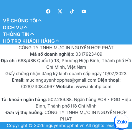
VỀ CHÚNG TÔI
DỊCH VỤ
THÔNG TIN
HỖ TRỢ KHÁCH HÀNG
CÔNG TY TNHH MỰC IN NGUYỄN HỢP PHÁT
Mã số doanh nghiệp:
0317923409
Địa chỉ:
668/48B Quốc lộ 13, Phường Hiệp Bình, Thành phố Hồ
Chí Minh, Việt Nam
Giấy chứng nhận đăng ký kinh doanh cấp ngày 10/07/2023
Email:
mucinnguyenhopphat@gmail.com
Điện thoại:
(028)7308.4997
Website:
www.inknhp.com
Tài khoản ngân hàng:
502.289.88. Ngân hàng ACB - PGD Hiệp
Bình, Thành phố Hồ Chí Minh
Đơn vị thụ hưởng:
CÔNG TY TNHH MỰC IN NGUYỄN HỢP
PHÁT
Copyright © 2026
nguyenhopphat.vn
All rights reserved.