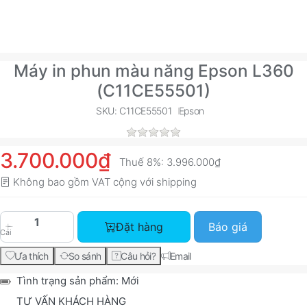
Máy in phun màu năng Epson L360
(C11CE55501)
SKU: C11CE55501
Epson
3.700.000₫
Thuế 8%:
3.996.000₫
Không bao gồm VAT cộng với
shipping
Máy in phun màu năng Epson L360 (C11CE55501) 
Đặt hàng
Báo giá
Cái
Ưa thích
So sánh
Câu hỏi?
Email
Tình trạng sản phẩm:
Mới
TƯ VẤN KHÁCH HÀNG