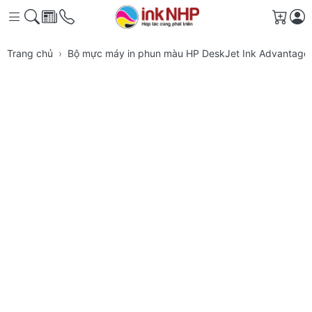
Giỏ h
Trang chủ
Bộ mực máy in phun màu HP DeskJet Ink Advantage 