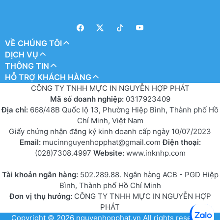
VỀ CHÚNG TÔI
DỊCH VỤ
THÔNG TIN
HỖ TRỢ KHÁCH HÀNG
CÔNG TY TNHH MỰC IN NGUYỄN HỢP PHÁT
Mã số doanh nghiệp:
0317923409
Địa chỉ:
668/48B Quốc lộ 13, Phường Hiệp Bình, Thành phố Hồ
Chí Minh, Việt Nam
Giấy chứng nhận đăng ký kinh doanh cấp ngày 10/07/2023
Email:
mucinnguyenhopphat@gmail.com
Điện thoại:
(028)7308.4997
Website:
www.inknhp.com
Tài khoản ngân hàng:
502.289.88. Ngân hàng ACB - PGD Hiệp
Bình, Thành phố Hồ Chí Minh
Đơn vị thụ hưởng:
CÔNG TY TNHH MỰC IN NGUYỄN HỢP
PHÁT
Copyright © 2026
nguyenhopphat.vn
All rights reserved.