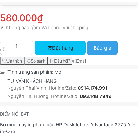
580.000₫
Không bao gồm VAT cộng với
shipping
Bộ mực máy in phun màu HP DeskJet Ink Advant
Đặt hàng
Báo giá
Cái
Ưa thích
So sánh
Câu hỏi?
Email
Tình trạng sản phẩm:
Mới
TƯ VẤN KHÁCH HÀNG
Nguyễn Thái Vinh. Hotline/Zalo:
0914.174.991
Nguyễn Thị Hương. Hotline/Zalo:
093.148.7949
ĐIỂM NỔI BẬT
Bộ mực máy in phun màu HP DeskJet Ink Advantage 3775 All-
in-One