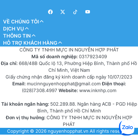
VỀ CHÚNG TÔI
DỊCH VỤ
THÔNG TIN
HỖ TRỢ KHÁCH HÀNG
CÔNG TY TNHH MỰC IN NGUYỄN HỢP PHÁT
Mã số doanh nghiệp:
0317923409
Địa chỉ:
668/48B Quốc lộ 13, Phường Hiệp Bình, Thành phố Hồ
Chí Minh, Việt Nam
Giấy chứng nhận đăng ký kinh doanh cấp ngày 10/07/2023
Email:
mucinnguyenhopphat@gmail.com
Điện thoại:
(028)7308.4997
Website:
www.inknhp.com
Tài khoản ngân hàng:
502.289.88. Ngân hàng ACB - PGD Hiệp
Bình, Thành phố Hồ Chí Minh
Đơn vị thụ hưởng:
CÔNG TY TNHH MỰC IN NGUYỄN HỢP
PHÁT
Copyright © 2026
nguyenhopphat.vn
All rights reserved.