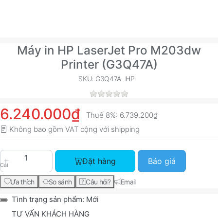
Máy in HP LaserJet Pro M203dw
Printer (G3Q47A)
SKU: G3Q47A
HP
6.240.000₫
Thuế 8%:
6.739.200₫
Không bao gồm VAT cộng với
shipping
Máy in HP LaserJet Pro M203dw Printer (G3Q47A
Đặt hàng
Báo giá
Cái
Ưa thích
So sánh
Câu hỏi?
Email
Tình trạng sản phẩm:
Mới
TƯ VẤN KHÁCH HÀNG