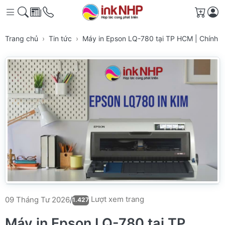
Giỏ h
Trang chủ
Tin tức
Máy in Epson LQ-780 tại TP HCM | Chính hã
Lượt xem trang
09 Tháng Tư 2026
/
1.427
Máy in Epson LQ-780 tại TP