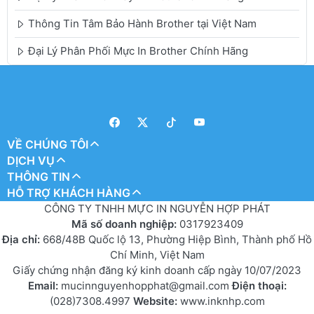
Thông Tin Tâm Bảo Hành Brother tại Việt Nam
Đại Lý Phân Phối Mực In Brother Chính Hãng
VỀ CHÚNG TÔI
DỊCH VỤ
THÔNG TIN
HỖ TRỢ KHÁCH HÀNG
CÔNG TY TNHH MỰC IN NGUYỄN HỢP PHÁT
Mã số doanh nghiệp:
0317923409
Địa chỉ:
668/48B Quốc lộ 13, Phường Hiệp Bình, Thành phố Hồ
Chí Minh, Việt Nam
Giấy chứng nhận đăng ký kinh doanh cấp ngày 10/07/2023
Email:
mucinnguyenhopphat@gmail.com
Điện thoại:
(028)7308.4997
Website:
www.inknhp.com