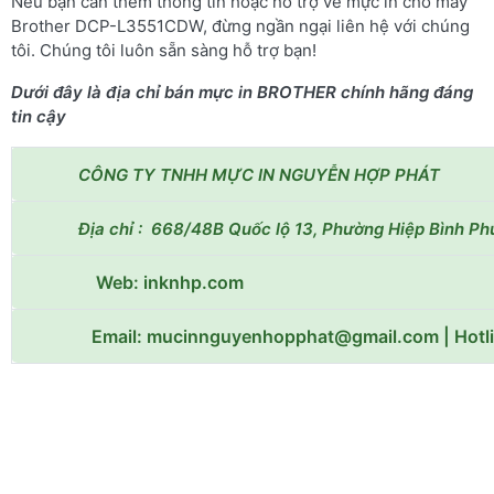
Nếu bạn cần thêm thông tin hoặc hỗ trợ về mực in cho máy
Brother DCP-L3551CDW, đừng ngần ngại liên hệ với chúng
tôi. Chúng tôi luôn sẵn sàng hỗ trợ bạn!
Dưới đây là địa chỉ bán mực in BROTHER chính hãng đáng
tin cậy
CÔNG TY TNHH MỰC IN NGUYỄN HỢP PHÁT
Địa chỉ : 668/48B Quốc lộ 13, Phường Hiệp Bình P
Web: inknhp.com
Email: mucinnguyenhopphat@gmail.com | Hotl