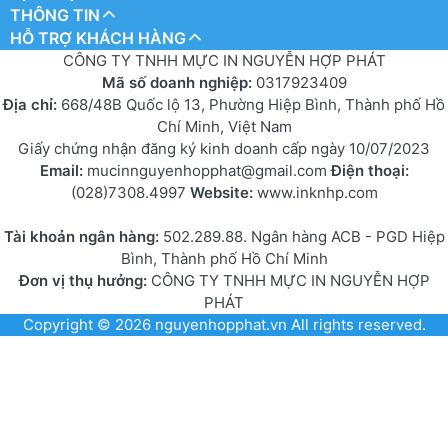
THÔNG TIN
HỖ TRỢ KHÁCH HÀNG
CÔNG TY TNHH MỰC IN NGUYỄN HỢP PHÁT
Mã số doanh nghiệp:
0317923409
Địa chỉ:
668/48B Quốc lộ 13, Phường Hiệp Bình, Thành phố Hồ
Chí Minh, Việt Nam
Giấy chứng nhận đăng ký kinh doanh cấp ngày 10/07/2023
Email:
mucinnguyenhopphat@gmail.com
Điện thoại:
(028)7308.4997
Website:
www.inknhp.com
Tài khoản ngân hàng:
502.289.88. Ngân hàng ACB - PGD Hiệp
Bình, Thành phố Hồ Chí Minh
Đơn vị thụ hưởng:
CÔNG TY TNHH MỰC IN NGUYỄN HỢP
PHÁT
Copyright © 2026
nguyenhopphat.vn
All rights reserved.