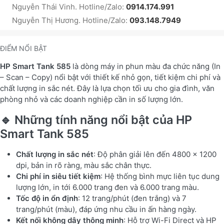
Nguyễn Thái Vinh. Hotline/Zalo:
0914.174.991
Nguyễn Thị Hương. Hotline/Zalo:
093.148.7949
ĐIỂM NỔI BẬT
HP Smart Tank 585
là dòng máy in phun màu đa chức năng (In
– Scan – Copy) nổi bật với thiết kế nhỏ gọn, tiết kiệm chi phí và
chất lượng in sắc nét. Đây là lựa chọn tối ưu cho gia đình, văn
phòng nhỏ và các doanh nghiệp cần in số lượng lớn.
🔹 Những tính năng nổi bật của HP
Smart Tank 585
Chất lượng in sắc nét
: Độ phân giải lên đến 4800 x 1200
dpi, bản in rõ ràng, màu sắc chân thực.
Chi phí in siêu tiết kiệm
: Hệ thống bình mực liên tục dung
lượng lớn, in tới 6.000 trang đen và 6.000 trang màu.
Tốc độ in ổn định
: 12 trang/phút (đen trắng) và 7
trang/phút (màu), đáp ứng nhu cầu in ấn hàng ngày.
Kết nối không dây thông minh
: Hỗ trợ Wi-Fi Direct và HP