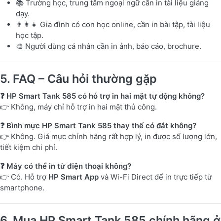
📚 Trường học, trung tâm ngoại ngữ cần in tài liệu giảng
dạy.
👨‍👩‍👧 Gia đình có con học online, cần in bài tập, tài liệu
học tập.
🎨 Người dùng cá nhân cần in ảnh, báo cáo, brochure.
5. FAQ – Câu hỏi thường gặp
❓ HP Smart Tank 585 có hỗ trợ in hai mặt tự động không?
👉 Không, máy chỉ hỗ trợ in hai mặt thủ công.
❓ Bình mực HP Smart Tank 585 thay thế có đắt không?
👉 Không. Giá mực chính hãng rất hợp lý, in được số lượng lớn,
tiết kiệm chi phí.
❓ Máy có thể in từ điện thoại không?
👉 Có. Hỗ trợ
HP Smart App
và Wi-Fi Direct để in trực tiếp từ
smartphone.
6. Mua HP Smart Tank 585 chính hãng ở