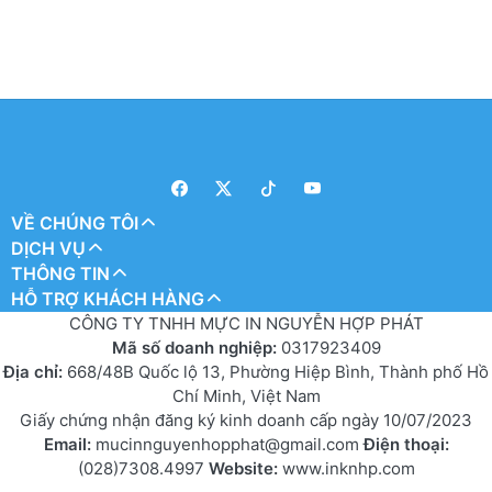
VỀ CHÚNG TÔI
DỊCH VỤ
THÔNG TIN
HỖ TRỢ KHÁCH HÀNG
CÔNG TY TNHH MỰC IN NGUYỄN HỢP PHÁT
Mã số doanh nghiệp:
0317923409
Địa chỉ:
668/48B Quốc lộ 13, Phường Hiệp Bình, Thành phố Hồ
Chí Minh, Việt Nam
Giấy chứng nhận đăng ký kinh doanh cấp ngày 10/07/2023
Email:
mucinnguyenhopphat@gmail.com
Điện thoại:
(028)7308.4997
Website:
www.inknhp.com