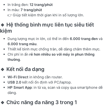
In trắng đen:
12 trang/phút
In màu:
7 trang/phút
👉 Giúp tiết kiệm thời gian khi in số lượng lớn.
🔹 Hệ thống bình mực liên tục siêu tiết
kiệm
Dung lượng mực in lớn, có thể in đến
6.000 trang đen
và
6.000 trang màu
.
Thiết kế bình mực chống tràn, dễ dàng châm thêm mực.
Chi phí in ấn
rẻ hơn nhiều so với máy in phun thông
thường
.
🔹 Kết nối đa dạng
Wi-Fi Direct
in không cần router.
USB 2.0
kết nối ổn định với PC/laptop.
HP Smart App
: in từ xa, scan và copy qua smartphone dễ
dàng.
🔹 Chức năng đa năng 3 trong 1