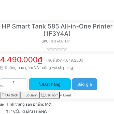
HP Smart Tank 585 All-in-One Printer
(1F3Y4A)
SKU: 1F3Y4A
HP
4.490.000₫
Thuế 8%:
4.849.200₫
Không bao gồm VAT cộng với
shipping
HP Smart Tank 585 All-in-One Printer (1F3Y4A) 
Đặt hàng
Báo giá
Cái
Ưa thích
So sánh
Câu hỏi?
Email
Tình trạng sản phẩm:
Mới
TƯ VẤN KHÁCH HÀNG