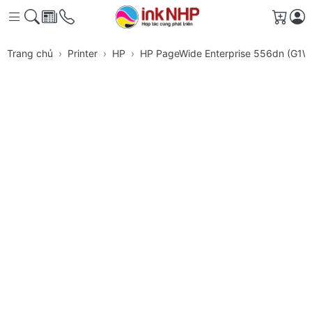
Giỏ h
Trang chủ
Printer
HP
HP PageWide Enterprise 556dn (G1