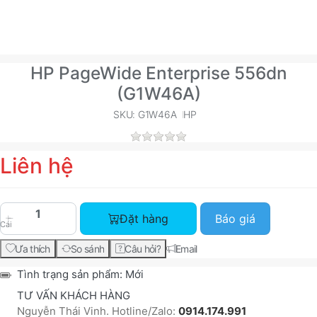
HP PageWide Enterprise 556dn
(G1W46A)
SKU: G1W46A
HP
Liên hệ
HP PageWide Enterprise 556dn (G1W46A) với giá
Đặt hàng
Báo giá
Cái
Ưa thích
So sánh
Câu hỏi?
Email
Tình trạng sản phẩm:
Mới
TƯ VẤN KHÁCH HÀNG
Nguyễn Thái Vinh. Hotline/Zalo:
0914.174.991