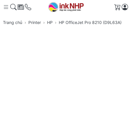
Giỏ h
Trang chủ
Printer
HP
HP OfficeJet Pro 8210 (D9L63A)