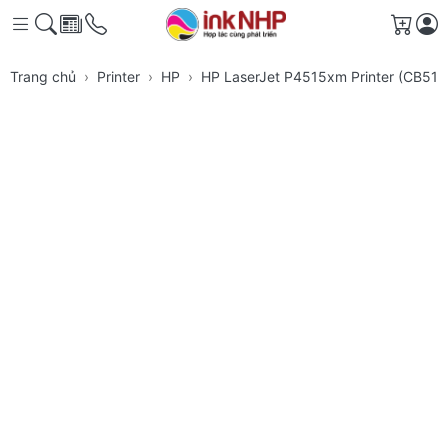
Giỏ h
Trang chủ
Printer
HP
HP LaserJet P4515xm Printer (CB517