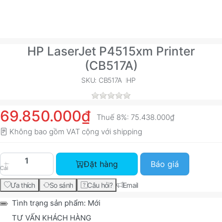
HP LaserJet P4515xm Printer
(CB517A)
SKU: CB517A
HP
69.850.000₫
Thuế 8%:
75.438.000₫
Không bao gồm VAT cộng với
shipping
HP LaserJet P4515xm Printer (CB517A) với giá 6
Đặt hàng
Báo giá
Cái
Ưa thích
So sánh
Câu hỏi?
Email
Tình trạng sản phẩm:
Mới
TƯ VẤN KHÁCH HÀNG