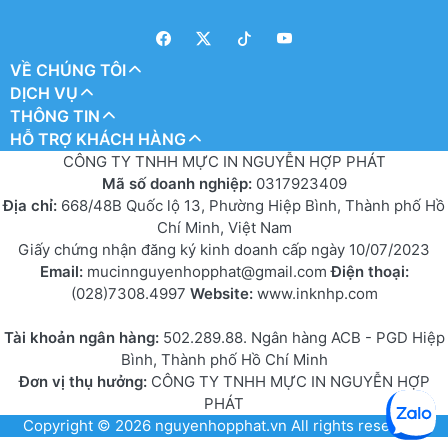
VỀ CHÚNG TÔI
DỊCH VỤ
THÔNG TIN
HỖ TRỢ KHÁCH HÀNG
CÔNG TY TNHH MỰC IN NGUYỄN HỢP PHÁT
Mã số doanh nghiệp:
0317923409
Địa chỉ:
668/48B Quốc lộ 13, Phường Hiệp Bình, Thành phố Hồ
Chí Minh, Việt Nam
Giấy chứng nhận đăng ký kinh doanh cấp ngày 10/07/2023
Email:
mucinnguyenhopphat@gmail.com
Điện thoại:
(028)7308.4997
Website:
www.inknhp.com
Tài khoản ngân hàng:
502.289.88. Ngân hàng ACB - PGD Hiệp
Bình, Thành phố Hồ Chí Minh
Đơn vị thụ hưởng:
CÔNG TY TNHH MỰC IN NGUYỄN HỢP
PHÁT
Copyright © 2026
nguyenhopphat.vn
All rights reserved.