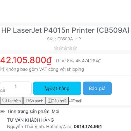
HP LaserJet P4015n Printer (CB509A)
SKU: CB509A
HP
42.105.800₫
Thuế 8%:
45.474.264₫
Không bao gồm VAT cộng với
shipping
HP LaserJet P4015n Printer (CB509A) với giá 42
Đặt hàng
Báo giá
Cái
Ưa thích
So sánh
Câu hỏi?
Email
Tình trạng sản phẩm:
Mới
TƯ VẤN KHÁCH HÀNG
Nguyễn Thái Vinh. Hotline/Zalo:
0914.174.991