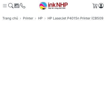
Giỏ h
Trang chủ
Printer
HP
HP LaserJet P4015n Printer (CB509A