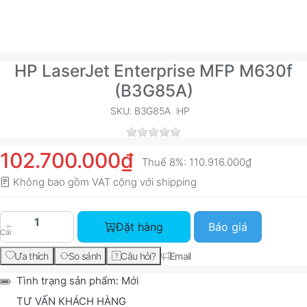
HP LaserJet Enterprise MFP M630f
(B3G85A)
SKU: B3G85A
HP
102.700.000₫
Thuế 8%:
110.916.000₫
Không bao gồm VAT cộng với
shipping
HP LaserJet Enterprise MFP M630f (B3G85A) với
Đặt hàng
Báo giá
Cái
Ưa thích
So sánh
Câu hỏi?
Email
Tình trạng sản phẩm:
Mới
TƯ VẤN KHÁCH HÀNG