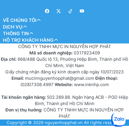
VỀ CHÚNG TÔI
DỊCH VỤ
THÔNG TIN
HỖ TRỢ KHÁCH HÀNG
CÔNG TY TNHH MỰC IN NGUYỄN HỢP PHÁT
Mã số doanh nghiệp:
0317923409
Địa chỉ:
668/48B Quốc lộ 13, Phường Hiệp Bình, Thành phố Hồ
Chí Minh, Việt Nam
Giấy chứng nhận đăng ký kinh doanh cấp ngày 10/07/2023
Email:
mucinnguyenhopphat@gmail.com
Điện thoại:
(028)7308.4997
Website:
www.inknhp.com
Tài khoản ngân hàng:
502.289.88. Ngân hàng ACB - PGD Hiệp
Bình, Thành phố Hồ Chí Minh
Đơn vị thụ hưởng:
CÔNG TY TNHH MỰC IN NGUYỄN HỢP
PHÁT
Copyright © 2026
nguyenhopphat.vn
All rights reserved.