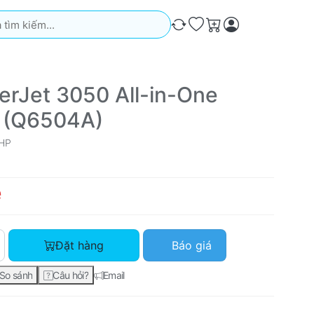
iếm. Kết quả sẽ tự động xuất hiện khi bạn nhập. Nhấn phím Ente
So sánh
Ưa thích
Giỏ hàng
erJet 3050 All-in-One
r (Q6504A)
HP
ệ
HP LaserJet 3050 All-in-One Printer (Q6504A) với giá Liên hệ,
Đặt hàng
Báo giá
So sánh
Câu hỏi?
Email