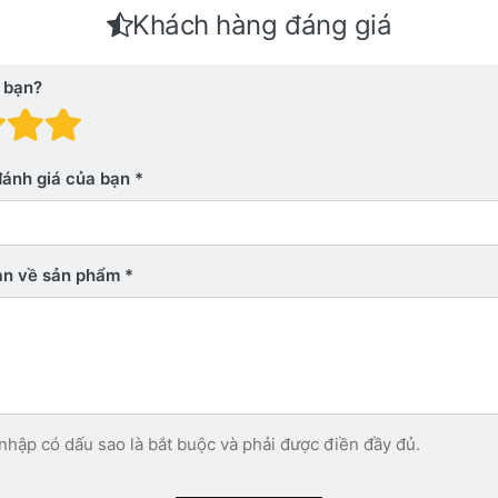
Khách hàng đáng giá
 bạn?
 giá: 1 trên 5 sao. Xấu
nh giá: 2 trên 5 sao.
Đánh giá: 3 trên 5 sao.
Đánh giá: 4 trên 5 sao.
Đánh giá: 5 trên 5 sao. Xu
đánh giá của bạn
bạn về sản phẩm
nhập có dấu sao là bắt buộc và phải được điền đầy đủ.