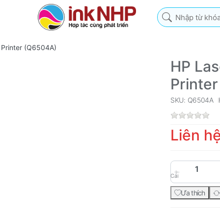
Nhập từ khóa tìm k
 Printer (Q6504A)
HP Las
Printe
SKU: Q6504A
Liên h
Cái
Ưa thích