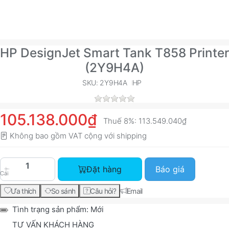
HP DesignJet Smart Tank T858 Printer
(2Y9H4A)
SKU: 2Y9H4A
HP
105.138.000₫
Thuế 8%:
113.549.040₫
Không bao gồm VAT cộng với
shipping
HP DesignJet Smart Tank T858 Printer (2Y9H4A)
Đặt hàng
Báo giá
Cái
Ưa thích
So sánh
Câu hỏi?
Email
Tình trạng sản phẩm:
Mới
TƯ VẤN KHÁCH HÀNG