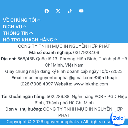
VỀ CHÚNG TÔI
DỊCH VỤ
THÔNG TIN
HỖ TRỢ KHÁCH HÀNG
CÔNG TY TNHH MỰC IN NGUYỄN HỢP PHÁT
Mã số doanh nghiệp:
0317923409
Địa chỉ:
668/48B Quốc lộ 13, Phường Hiệp Bình, Thành phố Hồ
Chí Minh, Việt Nam
Giấy chứng nhận đăng ký kinh doanh cấp ngày 10/07/2023
Email:
mucinnguyenhopphat@gmail.com
Điện thoại:
(028)7308.4997
Website:
www.inknhp.com
Tài khoản ngân hàng:
502.289.88. Ngân hàng ACB - PGD Hiệp
Bình, Thành phố Hồ Chí Minh
Đơn vị thụ hưởng:
CÔNG TY TNHH MỰC IN NGUYỄN HỢP
PHÁT
Copyright © 2026
nguyenhopphat.vn
All rights reserved.