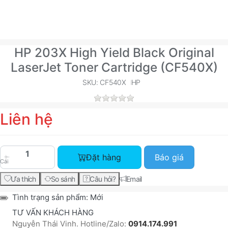
HP 203X High Yield Black Original
LaserJet Toner Cartridge (CF540X)
SKU: CF540X
HP
Liên hệ
HP 203X High Yield Black Original LaserJet Tone
Đặt hàng
Báo giá
Cái
Ưa thích
So sánh
Câu hỏi?
Email
Tình trạng sản phẩm:
Mới
TƯ VẤN KHÁCH HÀNG
Nguyễn Thái Vinh. Hotline/Zalo:
0914.174.991