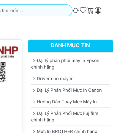
iếm. Kết quả sẽ tự động xuất hiện khi bạn nhập. Nhấn phím Ente
So sánh
Ưa thích
Giỏ hàng
DANH MỤC TIN
Đại lý phân phối máy in Epson
chính hãng
Driver cho máy in
Đại Lý Phân Phối Mực In Canon
Hướng Dẫn Thay Mực Máy In
Đại Lý Phân Phối Mực Fujifilm
chính hãng
Mực In BROTHER chính hãng