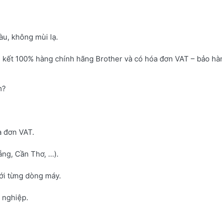
u, không mùi lạ.
 kết 100% hàng chính hãng Brother và có hóa đơn VAT – bảo hà
m?
a đơn VAT.
ng, Cần Thơ, …).
với từng dòng máy.
h nghiệp.