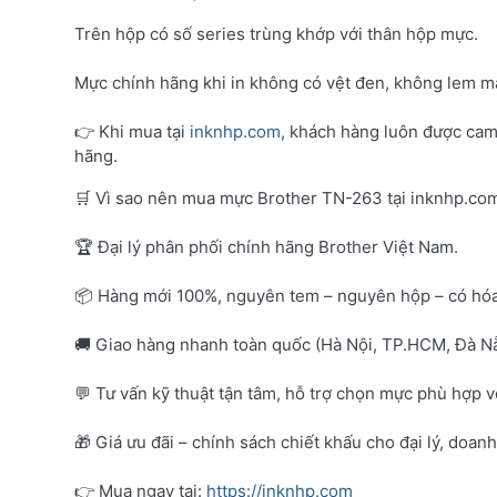
Trên hộp có số series trùng khớp với thân hộp mực.
Mực chính hãng khi in không có vệt đen, không lem mà
👉 Khi mua tại
inknhp.com
, khách hàng luôn được cam
hãng.
🛒 Vì sao nên mua mực Brother TN-263 tại inknhp.co
🏆 Đại lý phân phối chính hãng Brother Việt Nam.
📦 Hàng mới 100%, nguyên tem – nguyên hộp – có hó
🚚 Giao hàng nhanh toàn quốc (Hà Nội, TP.HCM, Đà Nẵ
💬 Tư vấn kỹ thuật tận tâm, hỗ trợ chọn mực phù hợp 
🎁 Giá ưu đãi – chính sách chiết khấu cho đại lý, doan
👉 Mua ngay tại:
https://inknhp.com