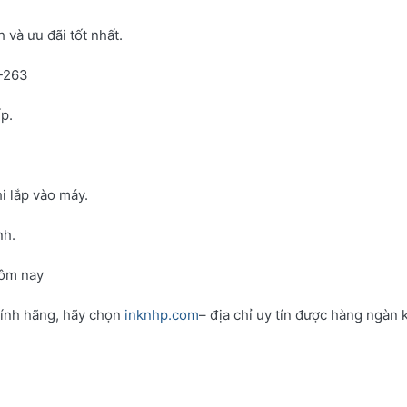
và ưu đãi tốt nhất.
N-263
p.
i lắp vào máy.
nh.
hôm nay
hính hãng, hãy chọn
inknhp.com
– địa chỉ uy tín được hàng ngàn