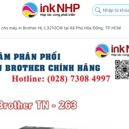
Nhập từ khóa tìm k
63 cho máy in Brother HL-L3210CW tại Xã Phú Hòa Đông, TP.HCM