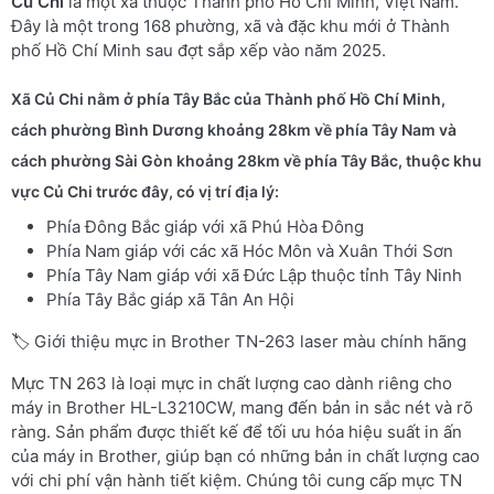
Củ Chi
là một xã thuộc Thành phố Hồ Chí Minh, Việt Nam.
Đây là một trong 168 phường, xã và đặc khu mới ở Thành
phố Hồ Chí Minh sau đợt sắp xếp vào năm 2025.
Xã Củ Chi nằm ở phía Tây Bắc của Thành phố Hồ Chí Minh,
cách phường Bình Dương khoảng 28km về phía Tây Nam và
cách phường Sài Gòn khoảng 28km về phía Tây Bắc, thuộc khu
vực Củ Chi trước đây, có vị trí địa lý:
Phía Đông Bắc giáp với xã Phú Hòa Đông
Phía Nam giáp với các xã Hóc Môn và Xuân Thới Sơn
Phía Tây Nam giáp với xã Đức Lập thuộc tỉnh Tây Ninh
Phía Tây Bắc giáp xã Tân An Hội
🏷️ Giới thiệu mực in Brother TN-263 laser màu chính hãng
Mực TN 263 là loại mực in chất lượng cao dành riêng cho
máy in Brother HL-L3210CW, mang đến bản in sắc nét và rõ
ràng. Sản phẩm được thiết kế để tối ưu hóa hiệu suất in ấn
của máy in Brother, giúp bạn có những bản in chất lượng cao
với chi phí vận hành tiết kiệm. Chúng tôi cung cấp mực TN