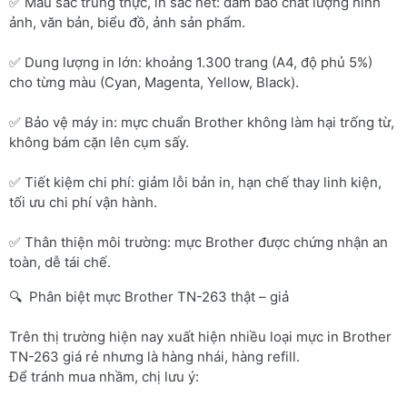
✅ Màu sắc trung thực, in sắc nét: đảm bảo chất lượng hình
ảnh, văn bản, biểu đồ, ảnh sản phẩm.
✅ Dung lượng in lớn: khoảng 1.300 trang (A4, độ phủ 5%)
cho từng màu (Cyan, Magenta, Yellow, Black).
✅ Bảo vệ máy in: mực chuẩn Brother không làm hại trống từ,
không bám cặn lên cụm sấy.
✅ Tiết kiệm chi phí: giảm lỗi bản in, hạn chế thay linh kiện,
tối ưu chi phí vận hành.
✅ Thân thiện môi trường: mực Brother được chứng nhận an
toàn, dễ tái chế.
🔍 Phân biệt mực Brother TN-263 thật – giả
Trên thị trường hiện nay xuất hiện nhiều loại mực in Brother
TN-263 giá rẻ nhưng là hàng nhái, hàng refill.
Để tránh mua nhầm, chị lưu ý: