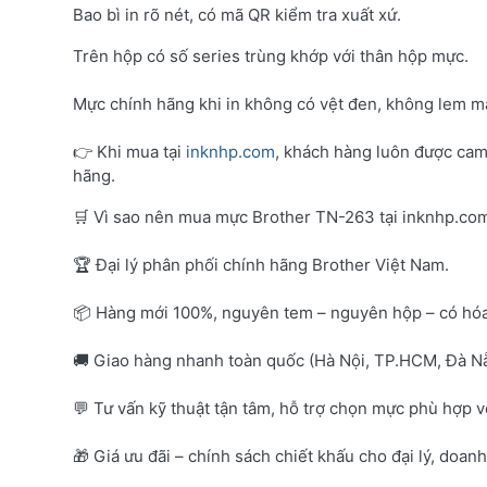
Bao bì in rõ nét, có mã QR kiểm tra xuất xứ.
Trên hộp có số series trùng khớp với thân hộp mực.
Mực chính hãng khi in không có vệt đen, không lem mà
👉 Khi mua tại
inknhp.com
, khách hàng luôn được cam
hãng.
🛒 Vì sao nên mua mực Brother TN-263 tại inknhp.co
🏆 Đại lý phân phối chính hãng Brother Việt Nam.
📦 Hàng mới 100%, nguyên tem – nguyên hộp – có hó
🚚 Giao hàng nhanh toàn quốc (Hà Nội, TP.HCM, Đà Nẵ
💬 Tư vấn kỹ thuật tận tâm, hỗ trợ chọn mực phù hợp 
🎁 Giá ưu đãi – chính sách chiết khấu cho đại lý, doan