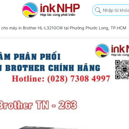
Nhập từ khóa tìm k
63 cho máy in Brother HL-L3210CW tại Phường Phước Long, TP.HCM