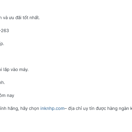
và ưu đãi tốt nhất.
N-263
p.
i lắp vào máy.
nh.
hôm nay
hính hãng, hãy chọn
inknhp.com
– địa chỉ uy tín được hàng ngàn