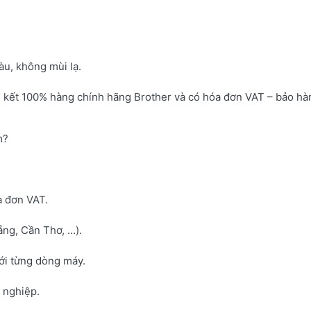
u, không mùi lạ.
 kết 100% hàng chính hãng Brother và có hóa đơn VAT – bảo hà
m?
a đơn VAT.
ng, Cần Thơ, …).
với từng dòng máy.
h nghiệp.