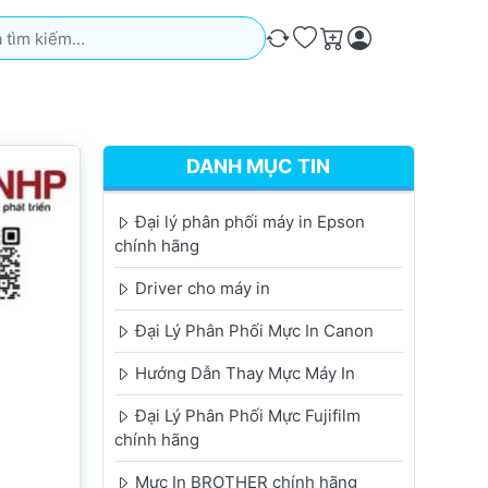
iếm. Kết quả sẽ tự động xuất hiện khi bạn nhập. Nhấn phím Ente
So sánh
Ưa thích
Giỏ hàng
DANH MỤC TIN
Đại lý phân phối máy in Epson
chính hãng
Driver cho máy in
Đại Lý Phân Phối Mực In Canon
Hướng Dẫn Thay Mực Máy In
Đại Lý Phân Phối Mực Fujifilm
chính hãng
Mực In BROTHER chính hãng