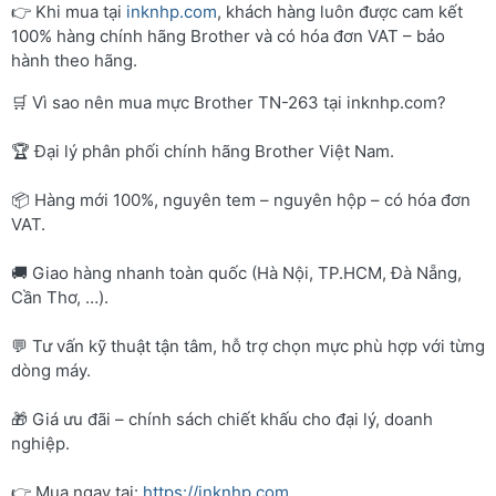
👉 Khi mua tại
inknhp.com
, khách hàng luôn được cam kết
100% hàng chính hãng Brother và có hóa đơn VAT – bảo
hành theo hãng.
🛒 Vì sao nên mua mực Brother TN-263 tại inknhp.com?
🏆 Đại lý phân phối chính hãng Brother Việt Nam.
📦 Hàng mới 100%, nguyên tem – nguyên hộp – có hóa đơn
VAT.
🚚 Giao hàng nhanh toàn quốc (Hà Nội, TP.HCM, Đà Nẵng,
Cần Thơ, …).
💬 Tư vấn kỹ thuật tận tâm, hỗ trợ chọn mực phù hợp với từng
dòng máy.
🎁 Giá ưu đãi – chính sách chiết khấu cho đại lý, doanh
nghiệp.
👉 Mua ngay tại:
https://inknhp.com