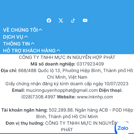
VỀ CHÚNG TÔI
DỊCH VỤ
THÔNG TIN
HỖ TRỢ KHÁCH HÀNG
CÔNG TY TNHH MỰC IN NGUYỄN HỢP PHÁT
Mã số doanh nghiệp:
0317923409
Địa chỉ:
668/48B Quốc lộ 13, Phường Hiệp Bình, Thành phố Hồ
Chí Minh, Việt Nam
Giấy chứng nhận đăng ký kinh doanh cấp ngày 10/07/2023
Email:
mucinnguyenhopphat@gmail.com
Điện thoại:
(028)7308.4997
Website:
www.inknhp.com
Tài khoản ngân hàng:
502.289.88. Ngân hàng ACB - PGD Hiệp
Bình, Thành phố Hồ Chí Minh
Đơn vị thụ hưởng:
CÔNG TY TNHH MỰC IN NGUYỄN HỢP
PHÁT