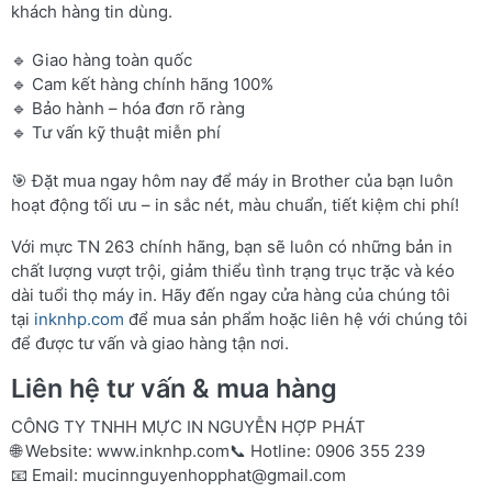
khách hàng tin dùng.
🔹 Giao hàng toàn quốc
🔹 Cam kết hàng chính hãng 100%
🔹 Bảo hành – hóa đơn rõ ràng
🔹 Tư vấn kỹ thuật miễn phí
🎯 Đặt mua ngay hôm nay để máy in Brother của bạn luôn
hoạt động tối ưu – in sắc nét, màu chuẩn, tiết kiệm chi phí!
Với mực TN 263 chính hãng, bạn sẽ luôn có những bản in
chất lượng vượt trội, giảm thiểu tình trạng trục trặc và kéo
dài tuổi thọ máy in. Hãy đến ngay cửa hàng của chúng tôi
tại
inknhp.com
để mua sản phẩm hoặc liên hệ với chúng tôi
để được tư vấn và giao hàng tận nơi.
Liên hệ tư vấn & mua hàng
CÔNG TY TNHH MỰC IN NGUYỄN HỢP PHÁT
🌐 Website:
www.inknhp.com
📞 Hotline: 0906 355 239
📧 Email:
mucinnguyenhopphat@gmail.com