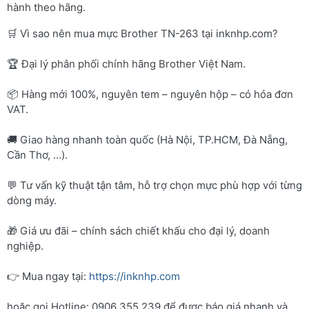
hành theo hãng.
🛒 Vì sao nên mua mực Brother TN-263 tại inknhp.com?
🏆 Đại lý phân phối chính hãng Brother Việt Nam.
📦 Hàng mới 100%, nguyên tem – nguyên hộp – có hóa đơn
VAT.
🚚 Giao hàng nhanh toàn quốc (Hà Nội, TP.HCM, Đà Nẵng,
Cần Thơ, …).
💬 Tư vấn kỹ thuật tận tâm, hỗ trợ chọn mực phù hợp với từng
dòng máy.
🎁 Giá ưu đãi – chính sách chiết khấu cho đại lý, doanh
nghiệp.
👉 Mua ngay tại:
https://inknhp.com
hoặc gọi Hotline: 0906 355 239 để được báo giá nhanh và