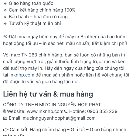
🔹 Giao hàng toàn quốc
🔹 Cam kết hàng chính hãng 100%
🔹 Bảo hành – hóa đơn rõ ràng
🔹 Tư vấn kỹ thuật miễn phí
🎯 Đặt mua ngay hôm nay để máy in Brother của bạn luôn
hoạt động tối ưu – in sắc nét, màu chuẩn, tiết kiệm chi phí!
Với mực TN 263 chính hãng, bạn sẽ luôn có những bản in
chất lượng vượt trội, giảm thiểu tình trạng trục trặc và kéo
dài tuổi thọ máy in. Hãy đến ngay cửa hàng của chúng tôi
tại
inknhp.com
để mua sản phẩm hoặc liên hệ với chúng tôi
để được tư vấn và giao hàng tận nơi.
Liên hệ tư vấn & mua hàng
CÔNG TY TNHH MỰC IN NGUYỄN HỢP PHÁT
🌐 Website:
www.inknhp.com
📞 Hotline: 0906 355 239
📧 Email:
mucinnguyenhopphat@gmail.com
👉 Cam kết: Hàng chính hãng – Giá tốt – Giao hàng nhanh