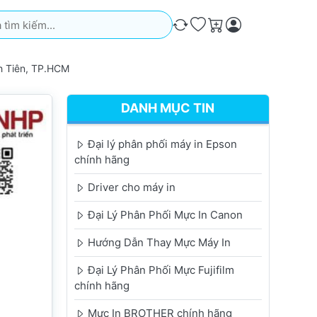
iếm. Kết quả sẽ tự động xuất hiện khi bạn nhập. Nhấn phím Ente
So sánh
Ưa thích
Giỏ hàng
h Tiên, TP.HCM
DANH MỤC TIN
Đại lý phân phối máy in Epson
chính hãng
Driver cho máy in
Đại Lý Phân Phối Mực In Canon
Hướng Dẫn Thay Mực Máy In
Đại Lý Phân Phối Mực Fujifilm
chính hãng
Mực In BROTHER chính hãng