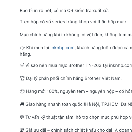
Bao bì in rõ nét, có mã QR kiểm tra xuất xứ.
Trên hộp có số series trùng khớp với thân hộp mực.
Mực chính hãng khi in không có vệt đen, không lem mà
👉 Khi mua tại
inknhp.com
, khách hàng luôn được cam
hãng.
🛒 Vì sao nên mua mực Brother TN-263 tại inknhp.co
🏆 Đại lý phân phối chính hãng Brother Việt Nam.
📦 Hàng mới 100%, nguyên tem – nguyên hộp – có hó
🚚 Giao hàng nhanh toàn quốc (Hà Nội, TP.HCM, Đà Nẵ
💬 Tư vấn kỹ thuật tận tâm, hỗ trợ chọn mực phù hợp 
🎁 Giá ưu đãi – chính sách chiết khấu cho đại lý, doan