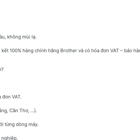
u, không mùi lạ.
 kết 100% hàng chính hãng Brother và có hóa đơn VAT – bảo hà
m?
a đơn VAT.
ng, Cần Thơ, …).
với từng dòng máy.
h nghiệp.