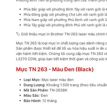
Phường Bình Tiên là phường trung tâm của Thành phố Hồ 
Phía Bắc giáp với phường Bình Tây với ranh giới l
Phía Đông giáp với phường Chợ Lớn với ranh giới 
Phía Nam giáp với phường Phú Định với ranh giới 
Phía Tây giáp với phường Bình Phú với ranh giới l
🏷️ Giới thiệu mực in Brother TN-263 laser màu chính
Mực TN 263 là loại mực in chất lượng cao dành riêng
Sản phẩm được thiết kế để tối ưu hóa hiệu suất in ấn c
vận hành tiết kiệm. Chúng tôi cung cấp mực TN 263 c
L3270 CDW, giúp bạn tiết kiệm thời gian và công sức k
Mực TN 263 - Màu Đen (Black)
Loại Mực
: Mực laser màu đen
Dung Lượng
: Khoảng 1.500 trang (theo tiêu chuẩ
Mã Sản Phẩm
: TN-263BK
Màu Sắc
: Đen
Bảo Hành
: 12 tháng