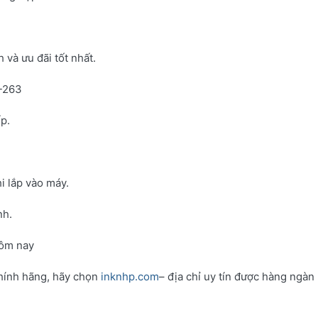
và ưu đãi tốt nhất.
N-263
p.
i lắp vào máy.
nh.
hôm nay
hính hãng, hãy chọn
inknhp.com
– địa chỉ uy tín được hàng ngàn