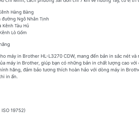
Chí Minh, cách phường Sài Gòn chỉ 7 km về hướng Tây, có vị trí đ
à Kênh Hàng Bàng
là đường Ngô Nhân Tịnh
là Kênh Tàu Hủ
à Kênh Lò Gốm
 hãng
 cho máy in Brother HL-L3270 CDW, mang đến bản in sắc nét và r
ủa máy in Brother, giúp bạn có những bản in chất lượng cao với 
hính hãng, đảm bảo tương thích hoàn hảo với dòng máy in Broth
hi in ấn.
n ISO 19752)