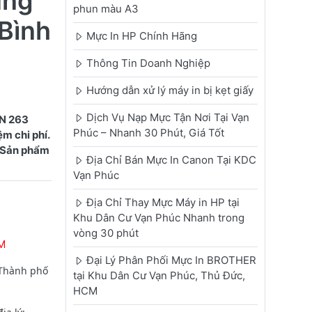
ùng
phun màu A3
Bình
Mực In HP Chính Hãng
Thông Tin Doanh Nghiệp
Hướng dẫn xử lý máy in bị kẹt giấy
Dịch Vụ Nạp Mực Tận Nơi Tại Vạn
TN 263
Phúc – Nhanh 30 Phút, Giá Tốt
m chi phí.
. Sản phẩm
Địa Chỉ Bán Mực In Canon Tại KDC
Vạn Phúc
Địa Chỉ Thay Mực Máy in HP tại
Khu Dân Cư Vạn Phúc Nhanh trong
vòng 30 phút
CM
Đại Lý Phân Phối Mực In BROTHER
 Thành phố
tại Khu Dân Cư Vạn Phúc, Thủ Đức,
HCM