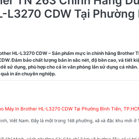
ther TN 263 Chính Hãng D
HL-L3270 CDW Tại Phường 
other HL-L3270 CDW – Sản phẩm mực in chính hãng Brother 
W. Đảm bảo chất lượng bản in sắc nét, độ bền cao, và tiết kiệ
dễ sử dụng, phù hợp cho cả in văn phòng lẫn sử dụng cá nhân
ho Máy In Brother HL-L3270 CDW Tại Phường Bình Tiên, TP.H
nh, Việt Nam. Đây là một trong 168 phường, xã và đặc khu mới ở