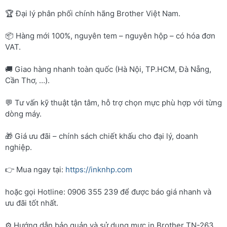
🏆 Đại lý phân phối chính hãng Brother Việt Nam.
📦 Hàng mới 100%, nguyên tem – nguyên hộp – có hóa đơn
VAT.
🚚 Giao hàng nhanh toàn quốc (Hà Nội, TP.HCM, Đà Nẵng,
Cần Thơ, …).
💬 Tư vấn kỹ thuật tận tâm, hỗ trợ chọn mực phù hợp với từng
dòng máy.
🎁 Giá ưu đãi – chính sách chiết khấu cho đại lý, doanh
nghiệp.
👉 Mua ngay tại:
https://inknhp.com
hoặc gọi Hotline: 0906 355 239 để được báo giá nhanh và
ưu đãi tốt nhất.
⚙️ Hướng dẫn bảo quản và sử dụng mực in Brother TN-263