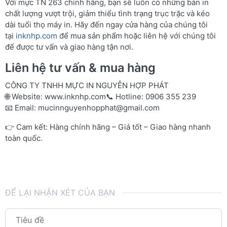
Với mực TN 263 chính hãng, bạn sẽ luôn có những bản in
chất lượng vượt trội, giảm thiểu tình trạng trục trặc và kéo
dài tuổi thọ máy in. Hãy đến ngay cửa hàng của chúng tôi
tại
inknhp.com
để mua sản phẩm hoặc liên hệ với chúng tôi
để được tư vấn và giao hàng tận nơi.
Liên hệ tư vấn & mua hàng
CÔNG TY TNHH MỰC IN NGUYỄN HỢP PHÁT
🌐 Website:
www.inknhp.com
📞 Hotline: 0906 355 239
📧 Email:
mucinnguyenhopphat@gmail.com
👉 Cam kết: Hàng chính hãng – Giá tốt – Giao hàng nhanh
toàn quốc.
ĐỂ LẠI NHẬN XÉT CỦA BẠN