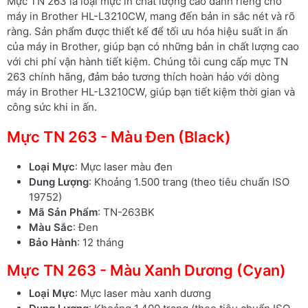
Mực TN 263 là loại mực in chất lượng cao dành riêng cho
máy in Brother HL-L3210CW, mang đến bản in sắc nét và rõ
ràng. Sản phẩm được thiết kế để tối ưu hóa hiệu suất in ấn
của máy in Brother, giúp bạn có những bản in chất lượng cao
với chi phí vận hành tiết kiệm. Chúng tôi cung cấp mực TN
263 chính hãng, đảm bảo tương thích hoàn hảo với dòng
máy in Brother HL-L3210CW, giúp bạn tiết kiệm thời gian và
công sức khi in ấn.
Mực TN 263 - Màu Đen (Black)
Loại Mực
: Mực laser màu đen
Dung Lượng
: Khoảng 1.500 trang (theo tiêu chuẩn ISO
19752)
Mã Sản Phẩm
: TN-263BK
Màu Sắc
: Đen
Bảo Hành
: 12 tháng
Mực TN 263 - Màu Xanh Dương (Cyan)
Loại Mực
: Mực laser màu xanh dương