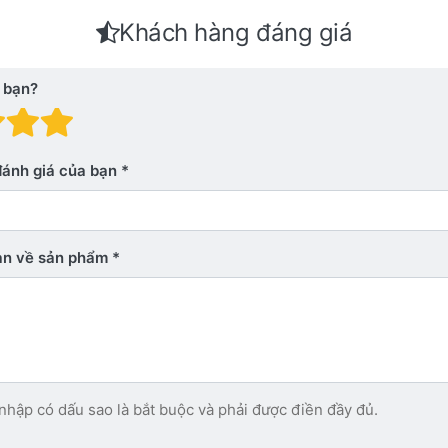
Khách hàng đáng giá
 bạn?
 giá: 1 trên 5 sao. Xấu
nh giá: 2 trên 5 sao.
Đánh giá: 3 trên 5 sao.
Đánh giá: 4 trên 5 sao.
Đánh giá: 5 trên 5 sao. Xu
đánh giá của bạn
bạn về sản phẩm
nhập có dấu sao là bắt buộc và phải được điền đầy đủ.