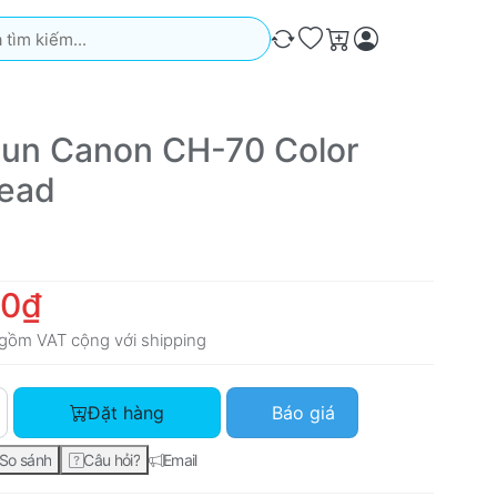
iếm. Kết quả sẽ tự động xuất hiện khi bạn nhập. Nhấn phím Ente
So sánh
Ưa thích
Giỏ hàng
un Canon CH-70 Color
Head
00₫
gồm VAT cộng với
shipping
Đầu Phun Canon CH-70 Color Print Head với giá 800.000₫, số 
Đặt hàng
Báo giá
So sánh
Câu hỏi?
Email