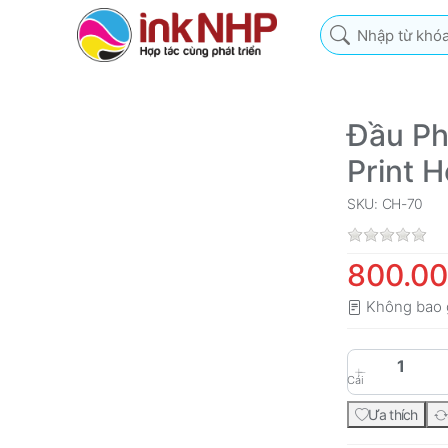
Nhập từ khóa tìm k
Đầu Ph
Print 
SKU: CH-70
800.0
Không bao 
Cái
Ưa thích