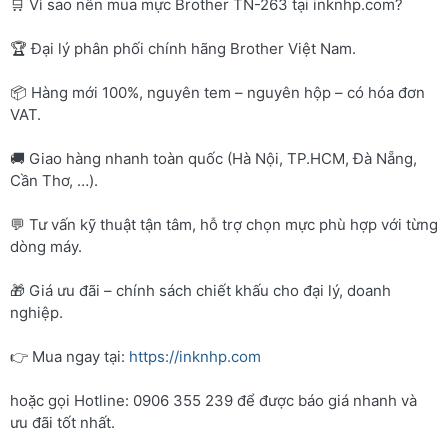
🛒 Vì sao nên mua mực Brother TN-263 tại inknhp.com?
🏆 Đại lý phân phối chính hãng Brother Việt Nam.
📦 Hàng mới 100%, nguyên tem – nguyên hộp – có hóa đơn
VAT.
🚚 Giao hàng nhanh toàn quốc (Hà Nội, TP.HCM, Đà Nẵng,
Cần Thơ, …).
💬 Tư vấn kỹ thuật tận tâm, hỗ trợ chọn mực phù hợp với từng
dòng máy.
🎁 Giá ưu đãi – chính sách chiết khấu cho đại lý, doanh
nghiệp.
👉 Mua ngay tại:
https://inknhp.com
hoặc gọi Hotline: 0906 355 239 để được báo giá nhanh và
ưu đãi tốt nhất.