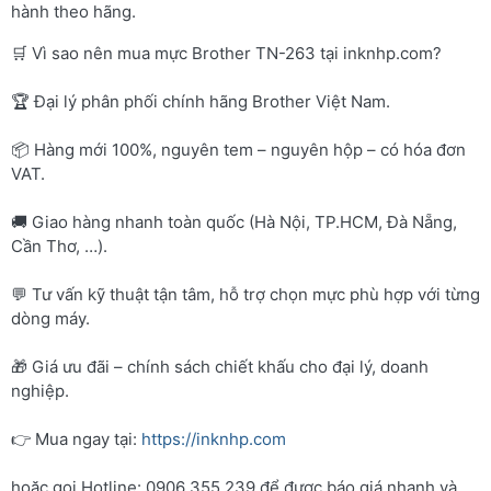
hành theo hãng.
🛒 Vì sao nên mua mực Brother TN-263 tại inknhp.com?
🏆 Đại lý phân phối chính hãng Brother Việt Nam.
📦 Hàng mới 100%, nguyên tem – nguyên hộp – có hóa đơn
VAT.
🚚 Giao hàng nhanh toàn quốc (Hà Nội, TP.HCM, Đà Nẵng,
Cần Thơ, …).
💬 Tư vấn kỹ thuật tận tâm, hỗ trợ chọn mực phù hợp với từng
dòng máy.
🎁 Giá ưu đãi – chính sách chiết khấu cho đại lý, doanh
nghiệp.
👉 Mua ngay tại:
https://inknhp.com
hoặc gọi Hotline: 0906 355 239 để được báo giá nhanh và