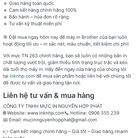
🔹 Giao hàng toàn quốc
🔹 Cam kết hàng chính hãng 100%
🔹 Bảo hành – hóa đơn rõ ràng
🔹 Tư vấn kỹ thuật miễn phí
🎯 Đặt mua ngay hôm nay để máy in Brother của bạn luôn
hoạt động tối ưu – in sắc nét, màu chuẩn, tiết kiệm chi phí!
Với mực TN 263 chính hãng, bạn sẽ luôn có những bản in
chất lượng vượt trội, giảm thiểu tình trạng trục trặc và kéo
dài tuổi thọ máy in. Hãy đến ngay cửa hàng của chúng tôi
tại
inknhp.com
để mua sản phẩm hoặc liên hệ với chúng tôi
để được tư vấn và giao hàng tận nơi.
Liên hệ tư vấn & mua hàng
CÔNG TY TNHH MỰC IN NGUYỄN HỢP PHÁT
🌐 Website:
www.inknhp.com
📞 Hotline: 0906 355 239
📧 Email:
mucinnguyenhopphat@gmail.com
👉 Cam kết: Hàng chính hãng – Giá tốt – Giao hàng nhanh