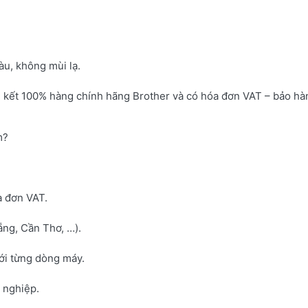
u, không mùi lạ.
 kết 100% hàng chính hãng Brother và có hóa đơn VAT – bảo hà
m?
a đơn VAT.
ng, Cần Thơ, …).
với từng dòng máy.
h nghiệp.