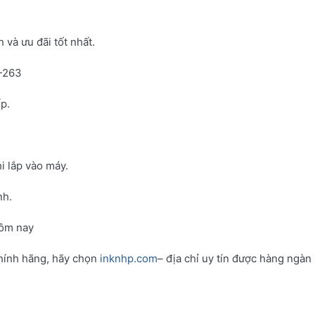
và ưu đãi tốt nhất.
N-263
p.
i lắp vào máy.
nh.
hôm nay
hính hãng, hãy chọn
inknhp.com
– địa chỉ uy tín được hàng ngàn