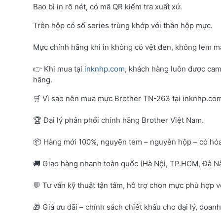
Bao bì in rõ nét, có mã QR kiểm tra xuất xứ.
Trên hộp có số series trùng khớp với thân hộp mực.
Mực chính hãng khi in không có vệt đen, không lem mà
👉 Khi mua tại
inknhp.com
, khách hàng luôn được cam
hãng.
🛒 Vì sao nên mua mực Brother TN-263 tại inknhp.co
🏆 Đại lý phân phối chính hãng Brother Việt Nam.
📦 Hàng mới 100%, nguyên tem – nguyên hộp – có hó
🚚 Giao hàng nhanh toàn quốc (Hà Nội, TP.HCM, Đà Nẵ
💬 Tư vấn kỹ thuật tận tâm, hỗ trợ chọn mực phù hợp 
🎁 Giá ưu đãi – chính sách chiết khấu cho đại lý, doan