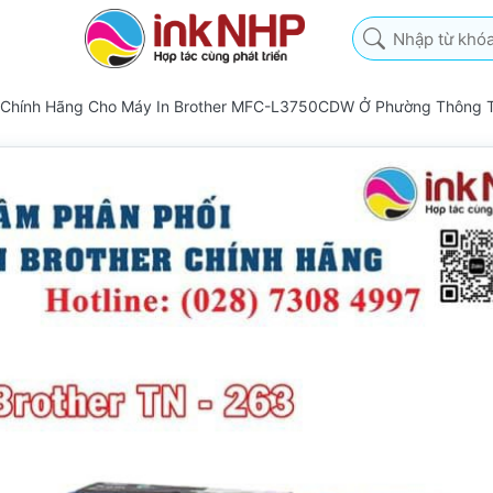
Nhập từ khóa tìm k
 Chính Hãng Cho Máy In Brother MFC-L3750CDW Ở Phường Thông T