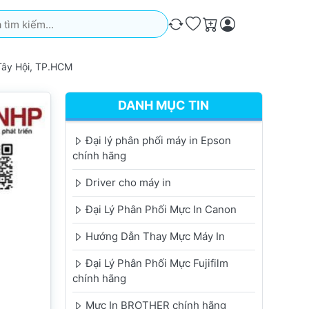
iếm. Kết quả sẽ tự động xuất hiện khi bạn nhập. Nhấn phím Ente
So sánh
Ưa thích
Giỏ hàng
ây Hội, TP.HCM
DANH MỤC TIN
Đại lý phân phối máy in Epson
chính hãng
Driver cho máy in
Đại Lý Phân Phối Mực In Canon
Hướng Dẫn Thay Mực Máy In
Đại Lý Phân Phối Mực Fujifilm
chính hãng
Mực In BROTHER chính hãng