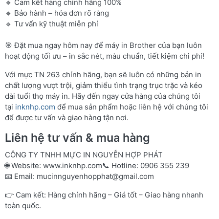
🔹 Cam kết hàng chính hãng 100%
🔹 Bảo hành – hóa đơn rõ ràng
🔹 Tư vấn kỹ thuật miễn phí
🎯 Đặt mua ngay hôm nay để máy in Brother của bạn luôn
hoạt động tối ưu – in sắc nét, màu chuẩn, tiết kiệm chi phí!
Với mực TN 263 chính hãng, bạn sẽ luôn có những bản in
chất lượng vượt trội, giảm thiểu tình trạng trục trặc và kéo
dài tuổi thọ máy in. Hãy đến ngay cửa hàng của chúng tôi
tại
inknhp.com
để mua sản phẩm hoặc liên hệ với chúng tôi
để được tư vấn và giao hàng tận nơi.
Liên hệ tư vấn & mua hàng
CÔNG TY TNHH MỰC IN NGUYỄN HỢP PHÁT
🌐 Website:
www.inknhp.com
📞 Hotline: 0906 355 239
📧 Email:
mucinnguyenhopphat@gmail.com
👉 Cam kết: Hàng chính hãng – Giá tốt – Giao hàng nhanh
toàn quốc.