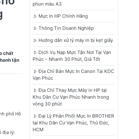
Cho
phun màu A3
g
Mực In HP Chính Hãng
Thông Tin Doanh Nghiệp
Hướng dẫn xử lý máy in bị kẹt giấy
Dịch Vụ Nạp Mực Tận Nơi Tại Vạn
o chất
Phúc – Nhanh 30 Phút, Giá Tốt
nhanh tận
Địa Chỉ Bán Mực In Canon Tại KDC
Vạn Phúc
Địa Chỉ Thay Mực Máy in HP tại
Khu Dân Cư Vạn Phúc Nhanh trong
vòng 30 phút
ành phố Hồ
Đại Lý Phân Phối Mực In BROTHER
tại Khu Dân Cư Vạn Phúc, Thủ Đức,
HCM
địa lý: