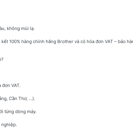
u, không mùi lạ.
 kết 100% hàng chính hãng Brother và có hóa đơn VAT – bảo hà
m?
a đơn VAT.
ng, Cần Thơ, …).
với từng dòng máy.
h nghiệp.