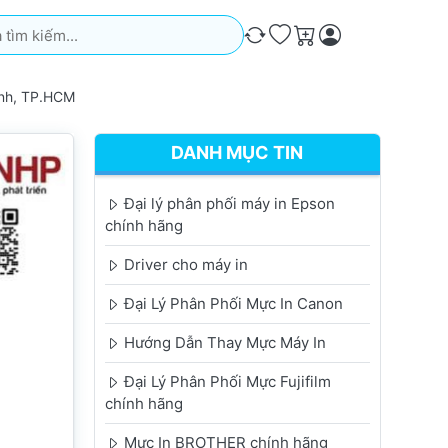
iếm. Kết quả sẽ tự động xuất hiện khi bạn nhập. Nhấn phím Ente
So sánh
Ưa thích
Giỏ hàng
nh, TP.HCM
DANH MỤC TIN
Đại lý phân phối máy in Epson
chính hãng
Driver cho máy in
Đại Lý Phân Phối Mực In Canon
Hướng Dẫn Thay Mực Máy In
Đại Lý Phân Phối Mực Fujifilm
chính hãng
Mực In BROTHER chính hãng