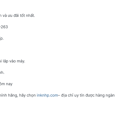
và ưu đãi tốt nhất.
N-263
p.
i lắp vào máy.
nh.
hôm nay
hính hãng, hãy chọn
inknhp.com
– địa chỉ uy tín được hàng ngàn