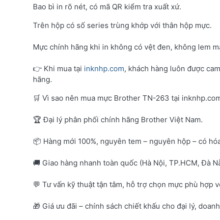
Bao bì in rõ nét, có mã QR kiểm tra xuất xứ.
Trên hộp có số series trùng khớp với thân hộp mực.
Mực chính hãng khi in không có vệt đen, không lem mà
👉 Khi mua tại
inknhp.com
, khách hàng luôn được cam
hãng.
🛒 Vì sao nên mua mực Brother TN-263 tại inknhp.co
🏆 Đại lý phân phối chính hãng Brother Việt Nam.
📦 Hàng mới 100%, nguyên tem – nguyên hộp – có hó
🚚 Giao hàng nhanh toàn quốc (Hà Nội, TP.HCM, Đà Nẵ
💬 Tư vấn kỹ thuật tận tâm, hỗ trợ chọn mực phù hợp 
🎁 Giá ưu đãi – chính sách chiết khấu cho đại lý, doan