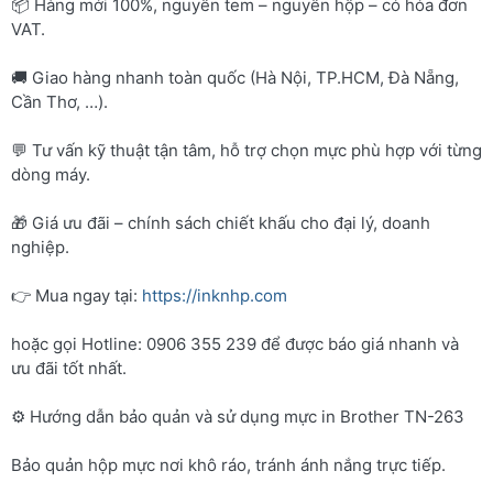
📦 Hàng mới 100%, nguyên tem – nguyên hộp – có hóa đơn
VAT.
🚚 Giao hàng nhanh toàn quốc (Hà Nội, TP.HCM, Đà Nẵng,
Cần Thơ, …).
💬 Tư vấn kỹ thuật tận tâm, hỗ trợ chọn mực phù hợp với từng
dòng máy.
🎁 Giá ưu đãi – chính sách chiết khấu cho đại lý, doanh
nghiệp.
👉 Mua ngay tại:
https://inknhp.com
hoặc gọi Hotline: 0906 355 239 để được báo giá nhanh và
ưu đãi tốt nhất.
⚙️ Hướng dẫn bảo quản và sử dụng mực in Brother TN-263
Bảo quản hộp mực nơi khô ráo, tránh ánh nắng trực tiếp.