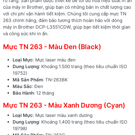
rõ ràng. Sản phẩm được thiết kế để tối ưu hóa hiệu suất in ấn
của máy in Brother, giúp bạn có những bản in chất lượng cao
với chi phí vận hành tiết kiệm. Chúng tôi cung cấp mực TN
263 chính hãng, đảm bảo tương thích hoàn hảo với dòng
máy in Brother DCP-L3551CDW, giúp bạn tiết kiệm thời gian
và công sức khi in ấn.
Mực TN 263 - Màu Đen (Black)
Loại Mực
: Mực laser màu đen
Dung Lượng
: Khoảng 1.500 trang (theo tiêu chuẩn ISO
19752)
Mã Sản Phẩm
: TN-263BK
Màu Sắc
: Đen
Bảo Hành
: 12 tháng
Mực TN 263 - Màu Xanh Dương (Cyan)
Loại Mực
: Mực laser màu xanh dương
Dung Lượng
: Khoảng 1.400 trang (theo tiêu chuẩn ISO
19798)