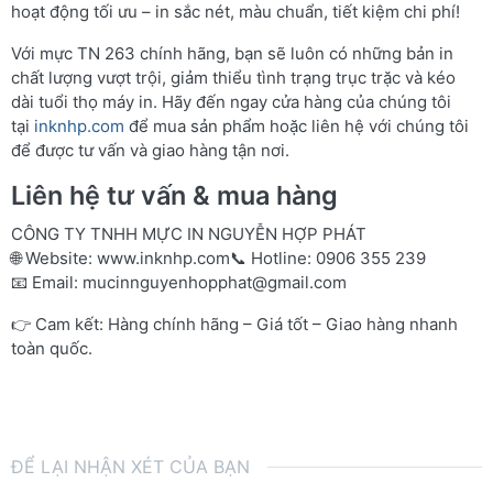
hoạt động tối ưu – in sắc nét, màu chuẩn, tiết kiệm chi phí!
Với mực TN 263 chính hãng, bạn sẽ luôn có những bản in
chất lượng vượt trội, giảm thiểu tình trạng trục trặc và kéo
dài tuổi thọ máy in. Hãy đến ngay cửa hàng của chúng tôi
tại
inknhp.com
để mua sản phẩm hoặc liên hệ với chúng tôi
để được tư vấn và giao hàng tận nơi.
Liên hệ tư vấn & mua hàng
CÔNG TY TNHH MỰC IN NGUYỄN HỢP PHÁT
🌐 Website:
www.inknhp.com
📞 Hotline: 0906 355 239
📧 Email:
mucinnguyenhopphat@gmail.com
👉 Cam kết: Hàng chính hãng – Giá tốt – Giao hàng nhanh
toàn quốc.
ĐỂ LẠI NHẬN XÉT CỦA BẠN