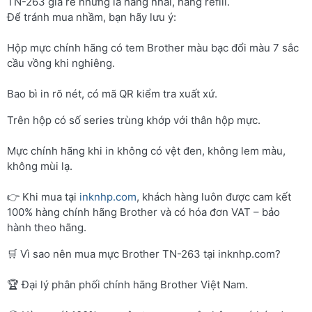
TN-263 giá rẻ nhưng là hàng nhái, hàng refill.
Để tránh mua nhầm, bạn hãy lưu ý:
Hộp mực chính hãng có tem Brother màu bạc đổi màu 7 sắc
cầu vồng khi nghiêng.
Bao bì in rõ nét, có mã QR kiểm tra xuất xứ.
Trên hộp có số series trùng khớp với thân hộp mực.
Mực chính hãng khi in không có vệt đen, không lem màu,
không mùi lạ.
👉 Khi mua tại
inknhp.com
, khách hàng luôn được cam kết
100% hàng chính hãng Brother và có hóa đơn VAT – bảo
hành theo hãng.
🛒 Vì sao nên mua mực Brother TN-263 tại inknhp.com?
🏆 Đại lý phân phối chính hãng Brother Việt Nam.