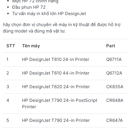
Mực HP 72 chính hãng
Đầu phun HP 72
Tư vấn máy in khổ lớn HP DesignJet
hãy chọn đơn vị chuyên về máy in kỹ thuật để được hỗ trợ
đúng model và đúng mã vật tư.
STT
Tên máy
Part
1
HP DesignJet T610 24-in Printer
Q6711A
2
HP DesignJet T610 44-in Printer
Q6712A
3
HP DesignJet T620 24-in Printer
CK835A
4
HP DesignJet T790 24-in PostScript
CR648A
Printer
5
HP DesignJet T790 24-in Printer
CR647A