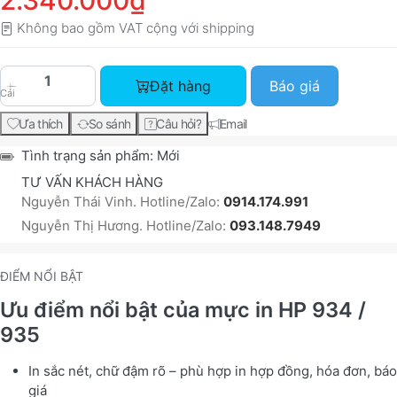
2.340.000₫
Không bao gồm VAT cộng với
shipping
Bộ mực máy in HP OFFICEJET PRO 6830 với giá
Đặt hàng
Báo giá
Cái
Ưa thích
So sánh
Câu hỏi?
Email
Tình trạng sản phẩm:
Mới
TƯ VẤN KHÁCH HÀNG
Nguyễn Thái Vinh. Hotline/Zalo:
0914.174.991
Nguyễn Thị Hương. Hotline/Zalo:
093.148.7949
ĐIỂM NỔI BẬT
Ưu điểm nổi bật của mực in HP 934 /
935
In sắc nét, chữ đậm rõ – phù hợp in hợp đồng, hóa đơn, báo
giá