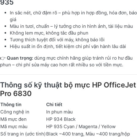
935
In sắc nét, chữ đậm rõ – phù hợp in hợp đồng, hóa đơn, báo
giá
Màu in tươi, chuẩn – lý tưởng cho in hình ảnh, tài liệu màu
Không lem mực, không tắc đầu phun
Tương thích tuyệt đối với máy, không báo lỗi
Hiệu suất in ổn định, tiết kiệm chi phí vận hành lâu dài
👉
Quan trọng:
dùng mực chính hãng giúp tránh rủi ro hư đầu
phun – chi phí sửa máy cao hơn rất nhiều so với tiền mực.
Thông số kỹ thuật
bộ mực HP OfficeJet
Pro 6830
Thông tin
Chi tiết
Công nghệ in
In phun màu
Mã mực đen
HP 934 Black
Mã mực màu
HP 935 Cyan / Magenta / Yellow
Số trang in (ước tính)
Black ~400 trang, Màu ~400 trang/hộp