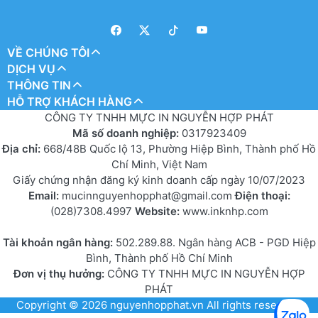
VỀ CHÚNG TÔI
DỊCH VỤ
THÔNG TIN
HỖ TRỢ KHÁCH HÀNG
CÔNG TY TNHH MỰC IN NGUYỄN HỢP PHÁT
Mã số doanh nghiệp:
0317923409
Địa chỉ:
668/48B Quốc lộ 13, Phường Hiệp Bình, Thành phố Hồ
Chí Minh, Việt Nam
Giấy chứng nhận đăng ký kinh doanh cấp ngày 10/07/2023
Email:
mucinnguyenhopphat@gmail.com
Điện thoại:
(028)7308.4997
Website:
www.inknhp.com
Tài khoản ngân hàng:
502.289.88. Ngân hàng ACB - PGD Hiệp
Bình, Thành phố Hồ Chí Minh
Đơn vị thụ hưởng:
CÔNG TY TNHH MỰC IN NGUYỄN HỢP
PHÁT
Copyright © 2026
nguyenhopphat.vn
All rights reserved.