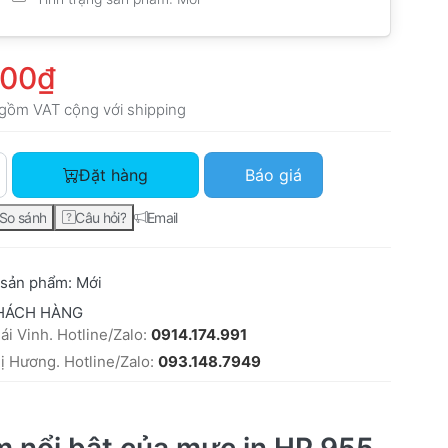
000₫
gồm VAT cộng với
shipping
Bộ mực máy in HP 8710 mực in HP 955 với giá 2.718.000₫.
Đặt hàng
Báo giá
So sánh
Câu hỏi?
Email
 sản phẩm:
Mới
HÁCH HÀNG
i Vinh. Hotline/Zalo:
0914.174.991
 Hương. Hotline/Zalo:
093.148.7949
 nổi bật của mực in HP 955