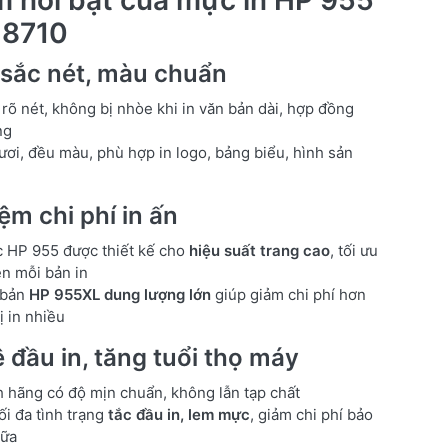
 8710
n sắc nét, màu chuẩn
rõ nét, không bị nhòe khi in văn bản dài, hợp đồng
ng
ươi, đều màu, phù hợp in logo, bảng biểu, hình sản
iệm chi phí in ấn
 HP 955 được thiết kế cho
hiệu suất trang cao
, tối ưu
ên mỗi bản in
 bản
HP 955XL dung lượng lớn
giúp giảm chi phí hơn
ị in nhiều
ệ đầu in, tăng tuổi thọ máy
 hãng có độ mịn chuẩn, không lẫn tạp chất
ối đa tình trạng
tắc đầu in, lem mực
, giảm chi phí bảo
hữa