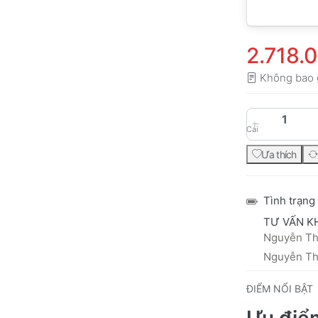
2.718.
Không bao 
Cái
Ưa thích
Tình trạng
TƯ VẤN K
Nguyễn Thá
Nguyễn Thị
ĐIỂM NỔI BẬT
Ưu điểm