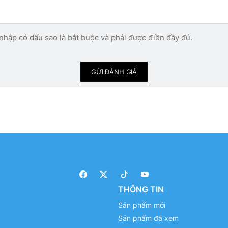
nhập có dấu sao là bắt buộc và phải được điền đầy đủ.
GỬI ĐÁNH GIÁ
THÔNG TIN
Sản phẩm mới
Sản phẩm đã xem