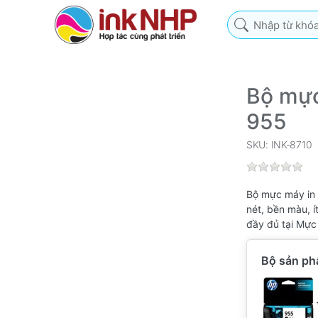
Nhập từ khóa tìm k
Bộ mực
955
SKU: INK-8710
Bộ mực máy in 
nét, bền màu, í
đầy đủ tại Mực
Bộ sản p
Bộ sản ph