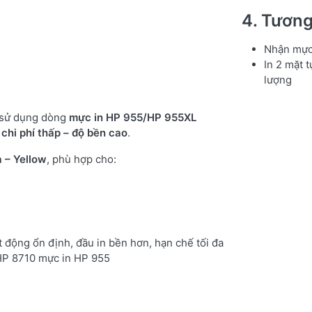
4. Tương
Nhận mực 
In 2 mặt 
lượng
sử dụng dòng
mực in HP 955/HP 955XL
 chi phí thấp – độ bền cao
.
 – Yellow
, phù hợp cho:
 động ổn định, đầu in bền hơn, hạn chế tối đa
 HP 8710 mực in HP 955