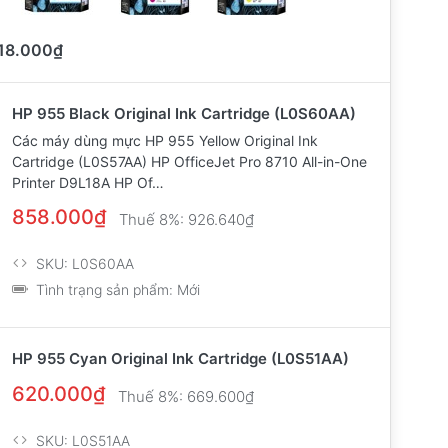
18.000₫
HP 955 Black Original Ink Cartridge (L0S60AA)
Các máy dùng mực HP 955 Yellow Original Ink
Cartridge (L0S57AA) HP OfficeJet Pro 8710 All-in-One
Printer D9L18A HP Of…
858.000₫
Thuế 8%:
926.640₫
SKU:
L0S60AA
Tình trạng sản phẩm:
Mới
HP 955 Cyan Original Ink Cartridge (L0S51AA)
620.000₫
Thuế 8%:
669.600₫
SKU:
L0S51AA