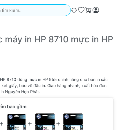
iếm. Kết quả sẽ tự động xuất hiện khi bạn nhập. Nhấn phím Ente
So sánh
Ưa thích
Giỏ hàng
 máy in HP 8710 mực in HP
HP 8710 dùng mực in HP 955 chính hãng cho bản in sắc
t kẹt giấy, bảo vệ đầu in. Giao hàng nhanh, xuất hóa đơn
 in Nguyễn Hợp Phát.
hẩm bao gồm
ẩm bao gồm