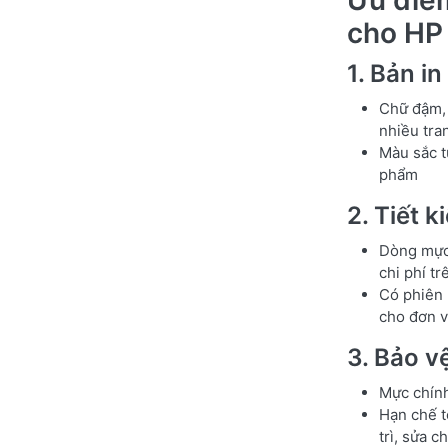
cho HP
1. Bản i
Chữ đậm, 
nhiều tra
Màu sắc t
phẩm
2. Tiết k
Dòng mực
chi phí tr
Có phiên
cho đơn v
3. Bảo v
Mực chính
Hạn chế t
trì, sửa c