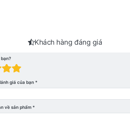
Khách hàng đáng giá
 bạn?
 giá: 1 trên 5 sao. Xấu
nh giá: 2 trên 5 sao.
Đánh giá: 3 trên 5 sao.
Đánh giá: 4 trên 5 sao.
Đánh giá: 5 trên 5 sao. Xu
đánh giá của bạn
bạn về sản phẩm