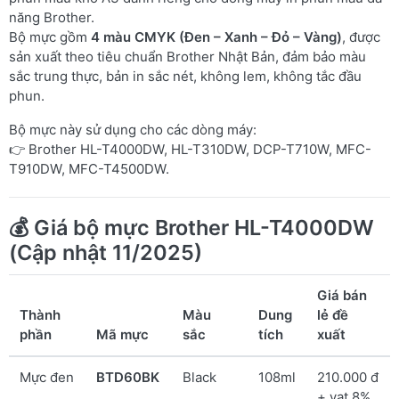
năng Brother.
Bộ mực gồm
4 màu CMYK (Đen – Xanh – Đỏ – Vàng)
, được
sản xuất theo tiêu chuẩn Brother Nhật Bản, đảm bảo màu
sắc trung thực, bản in sắc nét, không lem, không tắc đầu
phun.
Bộ mực này sử dụng cho các dòng máy:
👉 Brother HL-T4000DW, HL-T310DW, DCP-T710W, MFC-
T910DW, MFC-T4500DW.
💰
Giá bộ mực Brother HL-T4000DW
(Cập nhật 11/2025)
Giá bán
Thành
Màu
Dung
lẻ đề
phần
Mã mực
sắc
tích
xuất
Mực đen
BTD60BK
Black
108ml
210.000 đ
+ vat 8%