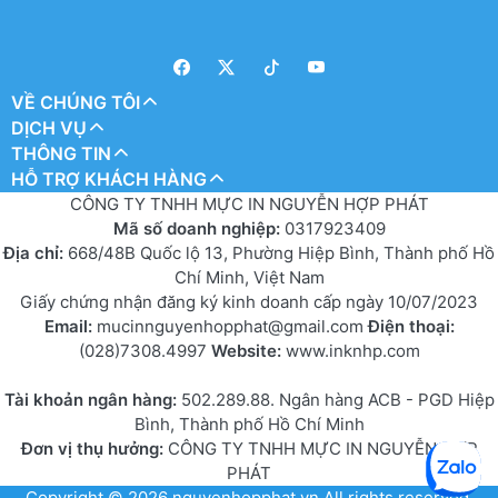
VỀ CHÚNG TÔI
DỊCH VỤ
THÔNG TIN
HỖ TRỢ KHÁCH HÀNG
CÔNG TY TNHH MỰC IN NGUYỄN HỢP PHÁT
Mã số doanh nghiệp:
0317923409
Địa chỉ:
668/48B Quốc lộ 13, Phường Hiệp Bình, Thành phố Hồ
Chí Minh, Việt Nam
Giấy chứng nhận đăng ký kinh doanh cấp ngày 10/07/2023
Email:
mucinnguyenhopphat@gmail.com
Điện thoại:
(028)7308.4997
Website:
www.inknhp.com
Tài khoản ngân hàng:
502.289.88. Ngân hàng ACB - PGD Hiệp
Bình, Thành phố Hồ Chí Minh
Đơn vị thụ hưởng:
CÔNG TY TNHH MỰC IN NGUYỄN HỢP
PHÁT
Copyright © 2026
nguyenhopphat.vn
All rights reserved.