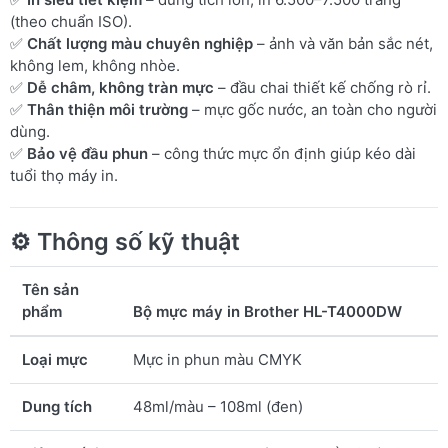
(theo chuẩn ISO).
✅
Chất lượng màu chuyên nghiệp
– ảnh và văn bản sắc nét,
không lem, không nhòe.
✅
Dễ châm, không tràn mực
– đầu chai thiết kế chống rò rỉ.
✅
Thân thiện môi trường
– mực gốc nước, an toàn cho người
dùng.
✅
Bảo vệ đầu phun
– công thức mực ổn định giúp kéo dài
tuổi thọ máy in.
⚙️
Thông số kỹ thuật
Tên sản
phẩm
Bộ mực máy in Brother HL-T4000DW
Loại mực
Mực in phun màu CMYK
Dung tích
48ml/màu – 108ml (đen)